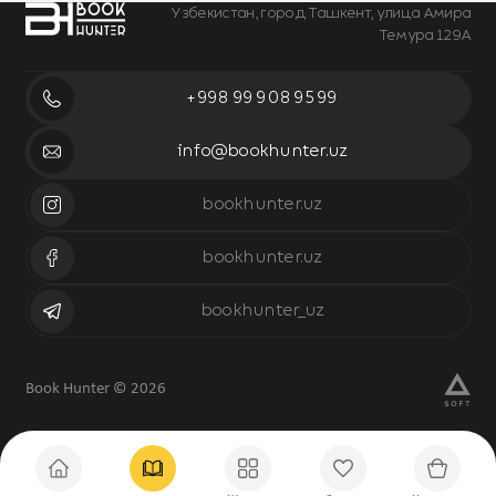
Узбекистан, город Ташкент, улица Амира
Темура 129А
+998 99 908 95 99
info@bookhunter.uz
bookhunter.uz
bookhunter.uz
bookhunter_uz
Book Hunter © 2026