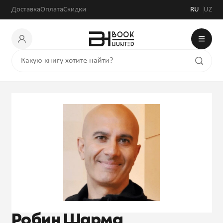
Доставка
Оплата
Скидки
RU
UZ
Робин Шарма