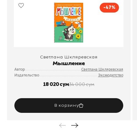
-47%
Светлана Шкляревская
Мышление
Автор
Светлана Шкляревская
Издательство
Эксмодетство
18 020 сум
34 000 сум
В корзину