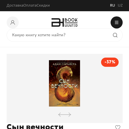
Доставка
Оплата
Скидки
RU
UZ
-37%
Сын вечности