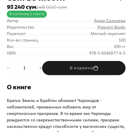
93 240 сум
148 000 сум
В наличии 1 книга
Автор
Адам Сильвера
Издательство
Popcorn Books
Переплет
Мягкий переплет
Кол-во страниц
320
Вес
290 гг
ISBN
978-5-6046877-6-5
В корзину
О книге
Братья Эмиль и Брайтон обожают Чароходов -
небожителей, призванных избавить мир от
смертоносных призраков. В то время как Чароходы
рождаются со сверхъестественными силами, призраки
насильственно крадут способности у магических существ,