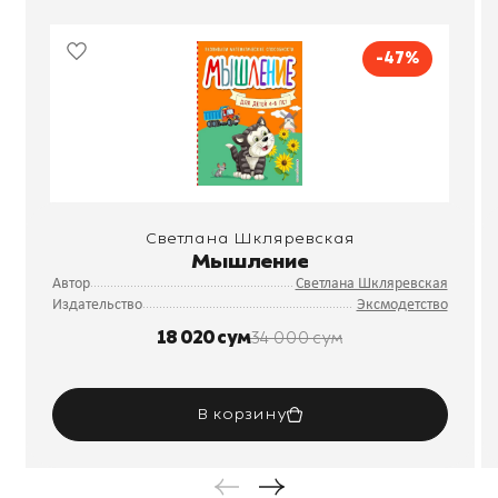
-47%
Светлана Шкляревская
Мышление
Автор
Светлана Шкляревская
Издательство
Эксмодетство
18 020 сум
34 000 сум
В корзину