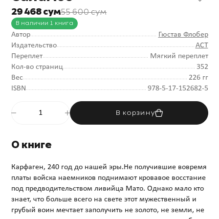
29 468 сум
55 600 сум
В наличии 1 книга
Автор
Гюстав Флобер
Издательство
АСТ
Переплет
Мягкий переплет
Кол-во страниц
352
Вес
226 гг
ISBN
978-5-17-152682-5
В корзину
О книге
Карфаген, 240 год до нашей эры.Не получившие вовремя
платы войска наемников поднимают кровавое восстание
под предводительством ливийца Мато. Однако мало кто
знает, что больше всего на свете этот мужественный и
грубый воин мечтает заполучить не золото, не земли, не