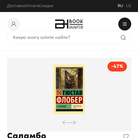
Доставка
Оплата
Скидки
RU
UZ
-47%
Саламбо