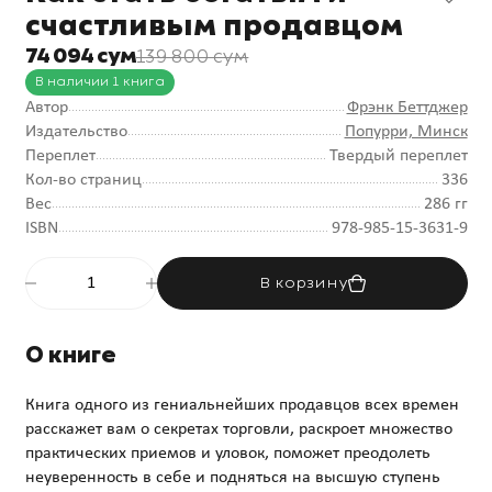
счастливым продавцом
74 094 сум
139 800 сум
В наличии 1 книга
Автор
Фрэнк Беттджер
Издательство
Попурри, Минск
Переплет
Твердый переплет
Кол-во страниц
336
Вес
286 гг
ISBN
978-985-15-3631-9
В корзину
О книге
Книга одного из гениальнейших продавцов всех времен
расскажет вам о секретах торговли, раскроет множество
практических приемов и уловок, поможет преодолеть
неуверенность в себе и подняться на высшую ступень