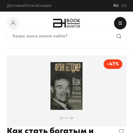
74 094 сум
139 800 сум
Доставка
Оплата
Скидки
RU
UZ
-47%
Как стать богатым и