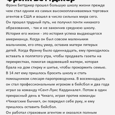
Фрэнк Беттджер прошел большую школу жизни прежде
чем стал одним из самых высокооплачиваемых торговых
агентов в США и вошел в число сильных мира сего.
Он прошел трудный путь, не получил почти никакого
образования, - так и не закончив среднюю школу.
История его жизни - это история успеха выдающегося
американца. Когда он был совсем маленьким
мальчиком, его отец умер, оставив матери пятерых
детей. Когда Фрэнку было одиннадцать, ему приходилось
вставать в полпятого утра, чтобы продавать газеты на
перекрестках, помогая овдовевшей матери, которая
брала на дом стирку и шитье, чтобы прокормить семью.
В 14 лет ему пришлось бросить школу и стать
помощником слесаря-паропроводчика. В восемнадцать
он стал профессиональным игроком в бейсбол и два года
играл за команду «Сент-Луис Кардинале». Потом в один
прекрасный день в Чикаго, играя против команды
«Чикагские бычки», он повредил себе руку, и ему
пришлось оставить бейсбол.
Он работал страховым агентом и оказался полным