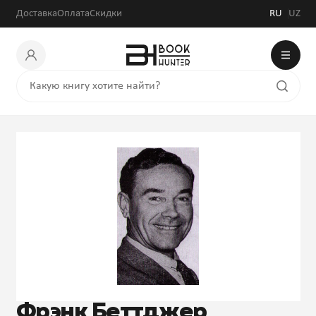
Доставка
Оплата
Скидки
RU
UZ
Фрэнк Беттджер