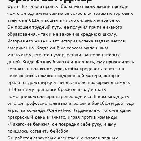
Фрэнк Беттджер прошел большую школу жизни прежде
чем стал одним из самых высокооплачиваемых торговых
агентов в США и вошел в число сильных мира сего.
Он прошел трудный путь, не получил почти никакого
образования, - так и не закончив среднюю школу.
История его жизни - это история успеха выдающегося
американца. Когда он был совсем маленьким
мальчиком, его отец умер, оставив матери пятерых
детей. Когда Фрэнку было одиннадцать, ему приходилось
вставать в полпятого утра, чтобы продавать газеты на
перекрестках, помогая овдовевшей матери, которая
брала на дом стирку и шитье, чтобы прокормить семью.
В 14 лет ему пришлось бросить школу и стать
помощником слесаря-паропроводчика. В восемнадцать
он стал профессиональным игроком в бейсбол и два года
играл за команду «Сент-Луис Кардинале». Потом в один
прекрасный день в Чикаго, играя против команды
«Чикагские бычки», он повредил себе руку, и ему
пришлось оставить бейсбол.
Он работал страховым агентом и оказался полным