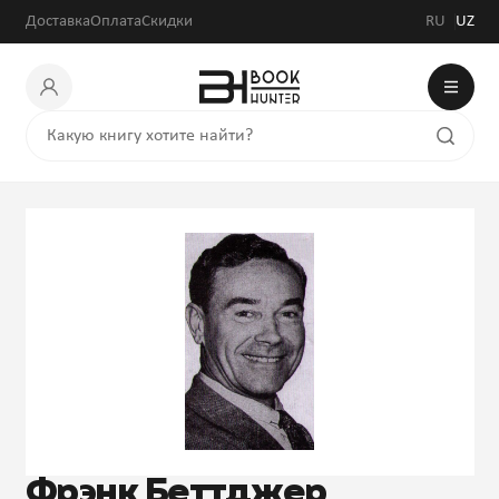
Доставка
Оплата
Скидки
RU
UZ
Фрэнк Беттджер