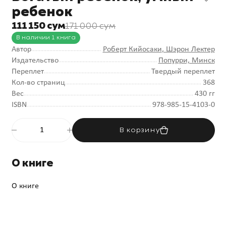
ребенок
111 150 сум
171 000 сум
В наличии 1 книга
Автор
Роберт Кийосаки
, Шэрон Лектер
Издательство
Попурри, Минск
Переплет
Твердый переплет
Кол-во страниц
368
Вес
430 гг
ISBN
978-985-15-4103-0
В корзину
О книге
О книге