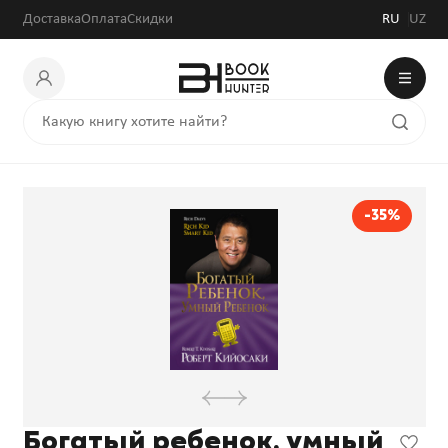
Доставка
Оплата
Скидки
RU
UZ
-35%
Богатый ребенок, умный