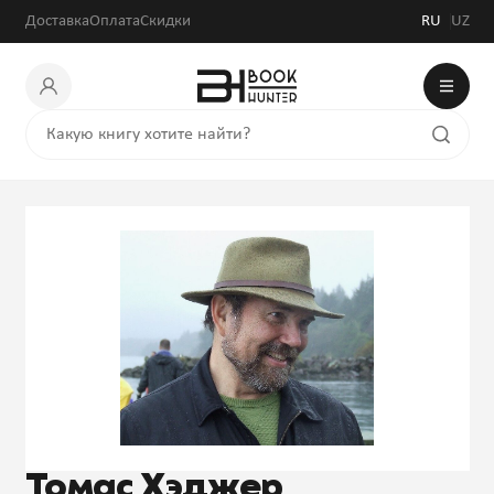
Доставка
Оплата
Скидки
RU
UZ
Томас Хэджер