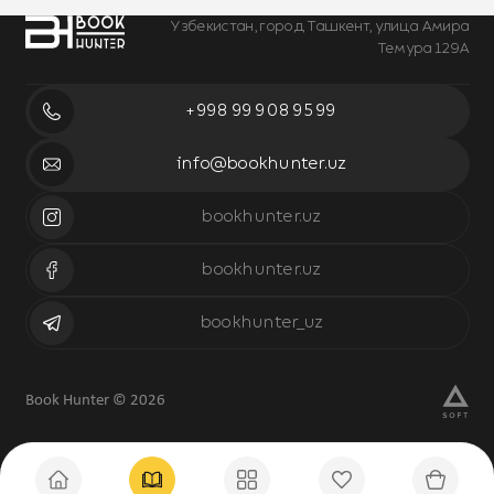
Узбекистан, город Ташкент, улица Амира
Темура 129А
+998 99 908 95 99
info@bookhunter.uz
bookhunter.uz
bookhunter.uz
bookhunter_uz
Book Hunter © 2026