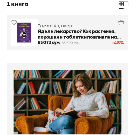
1 книга
Томас Хэджер
Яд или лекарство? Как растения,
порошки и таблетки повлияли на
историю медицины
85 072 сум
-48%
163 600 сум