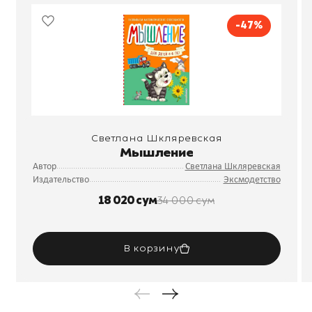
-47%
Светлана Шкляревская
Мышление
Автор
Светлана Шкляревская
Издательство
Эксмодетство
18 020 сум
34 000 сум
В корзину