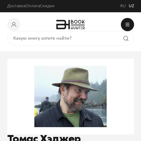
Доставка
Оплата
Скидки
RU
UZ
Томас Хэджер