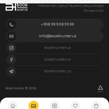
Узбекистан, город Ташкент, улица Амира
Темура 129А
+998 99 908 95 99
info@bookhunter.uz
bookhunter.uz
bookhunter.uz
bookhunter_uz
Book Hunter © 2026