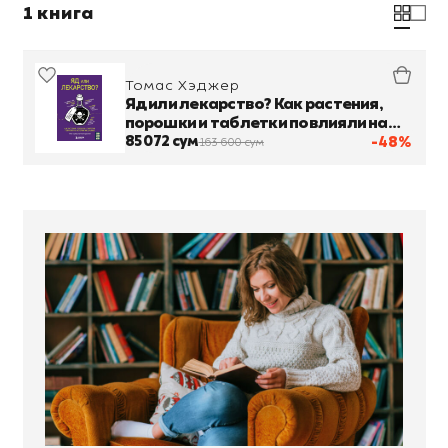
1 книга
Томас Хэджер
Яд или лекарство? Как растения,
порошки и таблетки повлияли на
историю медицины
85 072 сум
-48%
163 600 сум