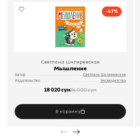
-47%
Светлана Шкляревская
Мышление
Автор
Светлана Шкляревская
Издательство
Эксмодетство
18 020 сум
34 000 сум
В корзину