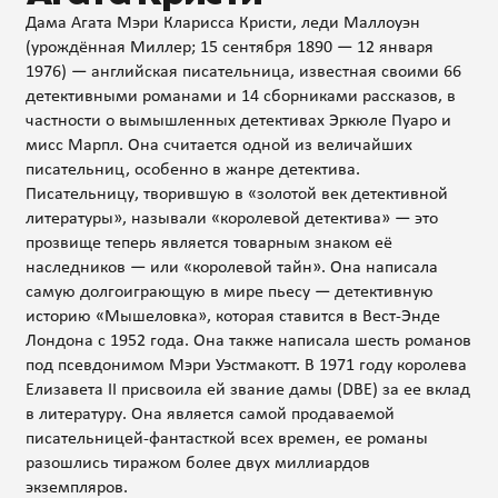
Дама Агата Мэри Кларисса Кристи, леди Маллоуэн
(урождённая Миллер; 15 сентября 1890 — 12 января
1976) — английская писательница, известная своими 66
детективными романами и 14 сборниками рассказов, в
частности о вымышленных детективах Эркюле Пуаро и
мисс Марпл. Она считается одной из величайших
писательниц, особенно в жанре детектива.
Писательницу, творившую в «золотой век детективной
литературы», называли «королевой детектива» — это
прозвище теперь является товарным знаком её
наследников — или «королевой тайн». Она написала
самую долгоиграющую в мире пьесу — детективную
историю «Мышеловка», которая ставится в Вест-Энде
Лондона с 1952 года. Она также написала шесть романов
под псевдонимом Мэри Уэстмакотт. В 1971 году королева
Елизавета II присвоила ей звание дамы (DBE) за ее вклад
в литературу. Она является самой продаваемой
писательницей-фантасткой всех времен, ее романы
разошлись тиражом более двух миллиардов
экземпляров.