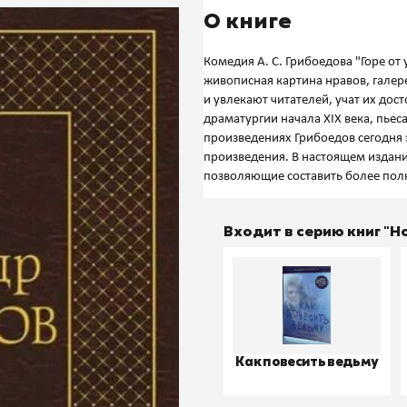
О книге
Комедия А. С. Грибоедова "Горе от
живописная картина нравов, галер
и увлекают читателей, учат их дос
драматургии начала XIX века, пьеса
произведениях Грибоедов сегодня 
произведения. В настоящем издани
Входит в серию книг "
Как повесить ведьму