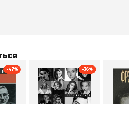
ичный кабинет
"Просто о сложном"
Book Hunt
оставка
"Магия Сказок"
Хиты про
плата
"Волшебный мир комиксов"
Новинки
кидки
"Новое поступление"
Скидки
(дополняется)
ться
-47%
-36%
тливым
Сила Instagram. Простой
Как с
путь к миллиону
счастл
Дейл Карнеги
пурри, Минск
подписчиков
Автор
Петр Плосков
Автор
Издательство
Бомбора
Издательств