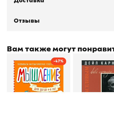
Доставка
Каталог товаров
Л
О магазине
Д
Узбекистан, город Ташкент, улица
Отзывы
О
Амира Темура 129А
Отзывы
Контакты
С
Вам также могут понрави
+998 99 908 95 99
info@bookhunter.uz
-47%
Мышление
Как стать счас
Автор
Светлана Шкляревская
Автор
Издательство
Эксмодетство
Издательство
По
Book Hunter © 2026