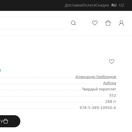
Доставка
Оплата
Скидки
RU
UZ
Александр Грибоедов
Азбука
Твердый переплет
352
288 гг
978-5-389-10950-6
ну