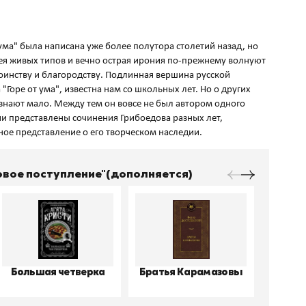
 ума" была написана уже более полутора столетий назад, но
ея живых типов и вечно острая ирония по-прежнему волнуют
тоинству и благородству. Подлинная вершина русской
 "Горе от ума", известна нам со школьных лет. Но о других
знают мало. Между тем он вовсе не был автором одного
и представлены сочинения Грибоедова разных лет,
Новое поступление"(дополняется)
Большая четверка
Братья Карамазовы
Виш