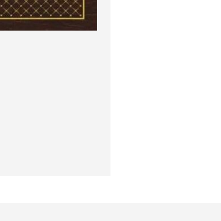
окупателям
Подборки
Витрина