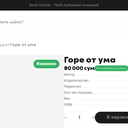
Book Hunter - Твой любимый книжный
ура
Горе от ума
Горе от ума
Новинка
80 000 сум
В наличии 2 книги
Автор
Издательство
Переплет
Кол-во страниц
Вес
ISBN
В корзи