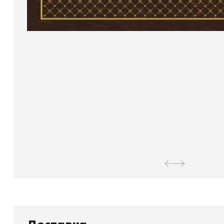
Книжный
П