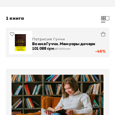
1 книга
Патрисия Гуччи
Во имя Гуччи. Мемуары дочери
101 088 сум
187 200 сум
-46%