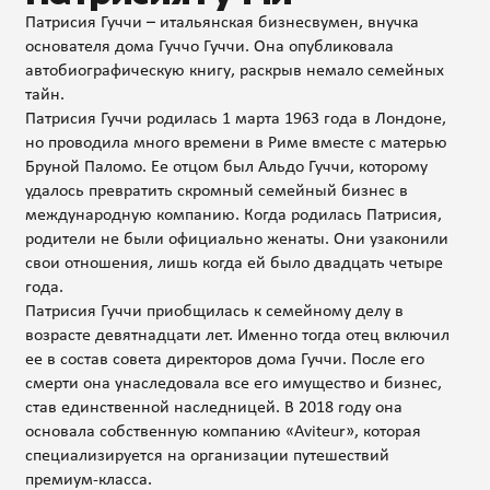
Патрисия Гуччи – итальянская бизнесвумен, внучка
основателя дома Гуччо Гуччи. Она опубликовала
автобиографическую книгу, раскрыв немало семейных
тайн.
Патрисия Гуччи родилась 1 марта 1963 года в Лондоне,
но проводила много времени в Риме вместе с матерью
Бруной Паломо. Ее отцом был Альдо Гуччи, которому
удалось превратить скромный семейный бизнес в
международную компанию. Когда родилась Патрисия,
родители не были официально женаты. Они узаконили
свои отношения, лишь когда ей было двадцать четыре
года.
Патрисия Гуччи приобщилась к семейному делу в
возрасте девятнадцати лет. Именно тогда отец включил
ее в состав совета директоров дома Гуччи. После его
смерти она унаследовала все его имущество и бизнес,
став единственной наследницей. В 2018 году она
основала собственную компанию «Aviteur», которая
специализируется на организации путешествий
премиум-класса.