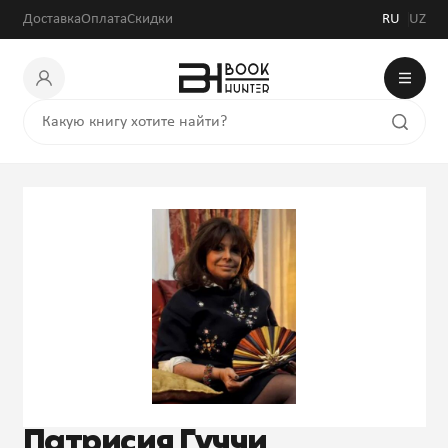
Доставка
Оплата
Скидки
RU
UZ
Патрисия Гуччи