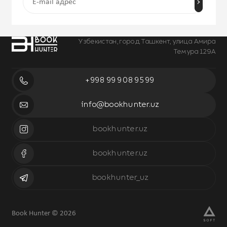
Узбекистан, город Ташкент, улица Амира
Темура 129А
+998 99 908 95 99
info@bookhunter.uz
bookhunter.uz
bookhunter.uz
bookhunter_uz
Book Hunter © 2026