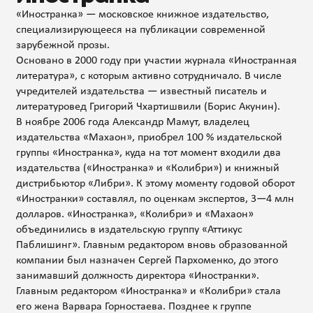
«Иностранка» — московское книжное издательство,
специализирующееся на публикации современной
зарубежной прозы.
Основано в 2000 году при участии журнала «Иностранная
литература», с которым активно сотрудничало. В числе
учредителей издательства — известный писатель и
литературовед Григорий Чхартишвили (Борис Акунин).
В ноябре 2006 года Александр Мамут, владелец
издательства «Махаон», приобрел 100 % издательской
группы «Иностранка», куда на тот момент входили два
издательства («Иностранка» и «Колибри») и книжный
дистрибьютор «Либри». К этому моменту годовой оборот
«Иностранки» составлял, по оценкам экспертов, 3—4 млн
долларов. «Иностранка», «Колибри» и «Махаон»
объединились в издательскую группу «Аттикус
Паблишинг». Главным редактором вновь образованной
компании был назначен Сергей Пархоменко, до этого
занимавший должность директора «Иностранки».
Главным редактором «Иностранка» и «Колибри» стала
его жена Варвара Горностаева. Позднее к группе