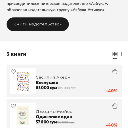
присоединилось питерское издательство «Азбука»,
образовав издательскую группу «Азбука-Аттикус».
Книги издательства
3 книги
Сесилия Ахерн
Веснушка
63 000 сум
105 000 сум
-40%
Джоджо Мойес
Один плюс один
57 600 сум
96 000 сум
-40%