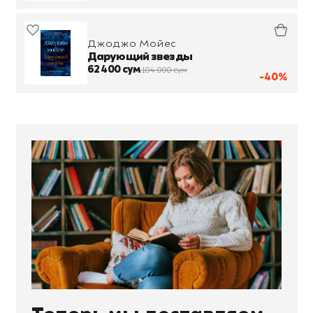
Джоджо Мойес
Дарующий звезды
62 400 сум
104 000 сум
-40%