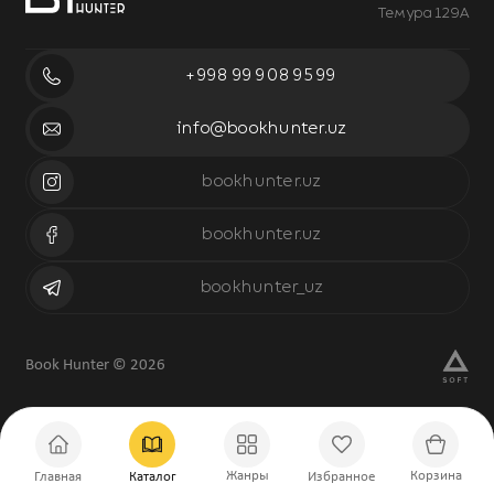
Темура 129А
+998 99 908 95 99
info@bookhunter.uz
bookhunter.uz
bookhunter.uz
bookhunter_uz
Book Hunter © 2026
Жанры
Корзина
Главная
Каталог
Избранное