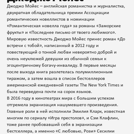
Джоджо Мойес – английская романистка и журналистка,
двукратная обладательница премии Ассоциации
романтических новеллистов в номинации
«Романтическая новелла года» за романы «Заморские
фрукты» и «Последнее письмо от твоего любимого».
Мировую известность Джоджо Мойес принес роман «До
встречи с тобой», написанный в 2012 году и
повествующий о тонкой любви невероятно доброй и
очень неуклюжей девушки из обычной семьи к
эгоцентричному богачу-инвалиду. В первые месяцы
после выхода книга разлетелась полумиллионным
тиражом, а затем вошла в список бестселлеров
американской ежедневной газеты The New York Times и
была переведена почти на сорок языков.
В 2016 году в кинотеатрах мира с большим успехом
отгремела экранизация нашумевшего произведения.
Главные роли в ней исполнили Эмилия Кларк, известная
многим по сериалу «Игра престолов», и Сэм Клафлин,
тоже ранее пробовавший себя в экранизации
бестселлера, а именно «С любовью, Рози» Сесилии