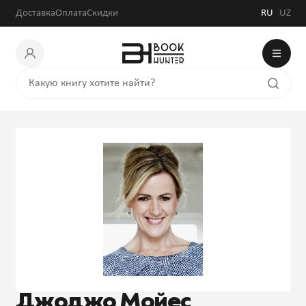
Доставка
Оплата
Скидки
RU
UZ
Джоджо Мойес