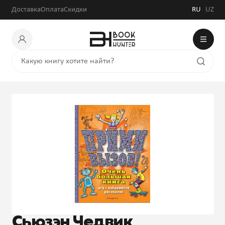
Доставка
Оплата
Скидки
RU
UZ
Сьюзэн Чедвик