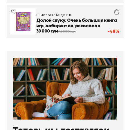
Сьюзэн Чедвик
Долой скуку. Очень большая книга
игр, лабиринтов, рисовалок
39 000 сум
-48%
75 000 сум