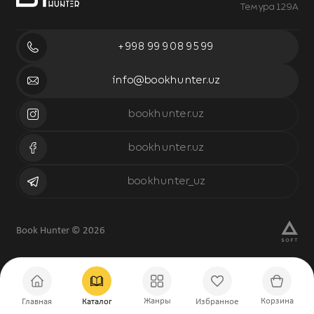
Темура 129А
+998 99 908 95 99
info@bookhunter.uz
bookhunter.uz
bookhunter.uz
bookhunter_uz
Book Hunter © 2026
Жанры
Корзина
Главная
Каталог
Избранное