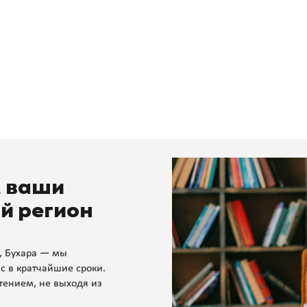
м ваши
й регион
, Бухара — мы
с в кратчайшие сроки.
тением, не выходя из