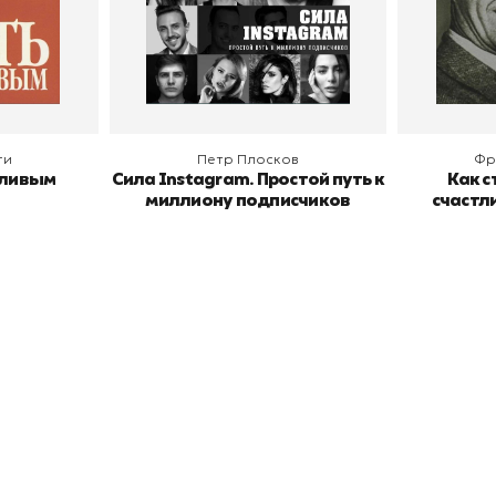
В корзину
В
ги
Петр Плосков
Фр
тливым
Сила Instagram. Простой путь к
Как с
миллиону подписчиков
счастл