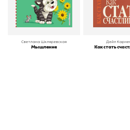
В корзину
В корзину
Светлана Шкляревская
Дейл Карне
Мышление
Как стать счас