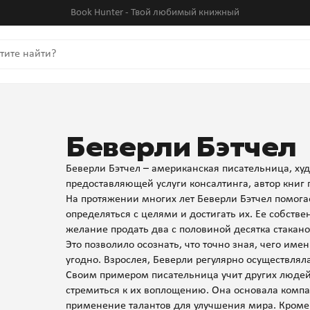
Book Hunter - Твой любимый книжный
Беверли Бэтчел
Беверли Бэтчел – американская писательница, ху
предоставляющей услуги консалтинга, автор книг 
На протяжении многих лет Беверли Бэтчел помога
определяться с целями и достигать их. Ее собстве
желание продать два с половиной десятка стакано
Это позволило осознать, что точно зная, чего име
угодно. Взрослея, Беверли регулярно осуществляла
Своим примером писательница учит других людей 
стремиться к их воплощению. Она основала компан
применение талантов для улучшения мира. Кроме т