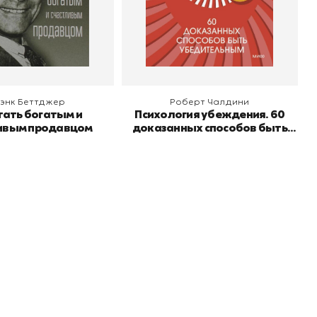
 корзину
В корзину
энк Беттджер
Роберт Чалдини
тать богатым и
Психология убеждения. 60
ивым продавцом
доказанных способов быть
убедительным