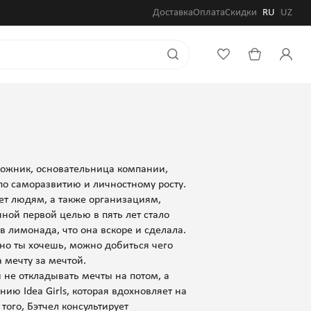
Доставка
Оплата
Скидки
RU
UZ
дожник, основательница компании,
по саморазвитию и личностному росту.
ет людям, а также организациям,
нной первой целью в пять лет стало
в лимонада, что она вскоре и сделала.
нно ты хочешь, можно добиться чего
 мечту за мечтой.
не откладывать мечты на потом, а
ию Idea Girls, которая вдохновляет на
ого, Бэтчел консультирует