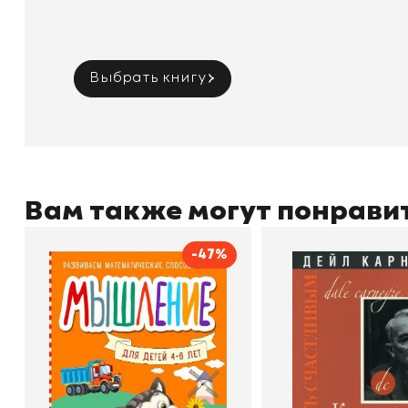
Выбрать книгу
Вам также могут понрави
-47%
Мышление
Как стать счас
Автор
Светлана Шкляревская
Автор
Издательство
Эксмодетство
Издательство
По