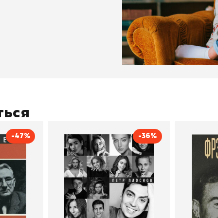
ться
-47%
-36%
тливым
Сила Instagram. Простой
Как с
путь к миллиону
счастл
Дейл Карнеги
пурри, Минск
подписчиков
Автор
Петр Плосков
Автор
Издательство
Бомбора
Издательств