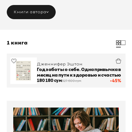
Книги автора
1 книга
Дженнифер Эштон
Год заботы о себе. Одна привычка в
месяц на пути к здоровью и счастью
180 180 сум
-45%
327 600 сум