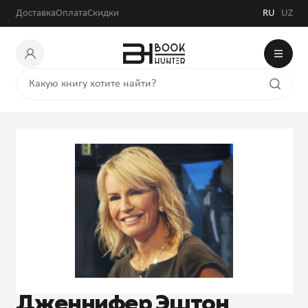
Доставка
Оплата
Скидки
RU
UZ
Дженнифер Эштон