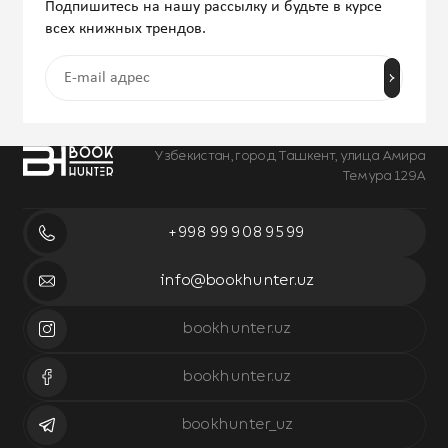
Подпишитесь на нашу рассылку и будьте в курсе
всех книжных трендов.
Узбекистан, город Ташкент, улица Амира
Темура 129А
+998 99 908 95 99
info@bookhunter.uz
bookhunter.uz
bookhunter.uz
bookhunter_uz