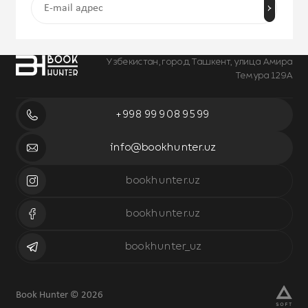
Узбекистан, город Ташкент, улица Амира
Темура 129А
+998 99 908 95 99
info@bookhunter.uz
bookhunter.uz
bookhunter.uz
bookhunter_uz
Book Hunter © 2026