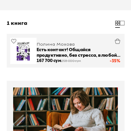
1 книга
Полина Мохова
Есть контакт! Общайся
продуктивно, без стресса, в любой
ситуации
167 700 сум
-35%
258 000 сум