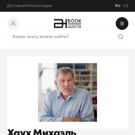
Доставка
Оплата
Скидки
RU
UZ
Хаух Михаэль