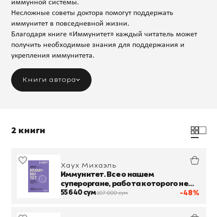
иммунной системы.
Несложные советы доктора помогут поддержать
иммунитет в повседневной жизни.
Благодаря книге «Иммунитет» каждый читатель может
получить необходимые знания для поддержания и
укрепления иммунитета.
Книги автора
2 книги
Хаух Михаэль
Иммунитет. Все о нашем
супероргане, работа которого не
видна
55 640 сум
-48%
107 000 сум