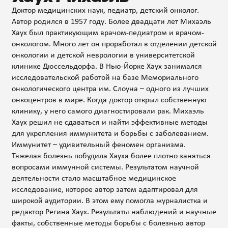
Доктор медицинских наук, педиатр, детский онколог.
Автор родился в 1957 году. Более двадцати лет Михаэль
Хаух был практикующим врачом-педиатром и врачом-
онкологом. Много лет он проработал в отделении детской
онкологии и детской неврологии в университетской
клинике Дюссельдорфа. В Нью-Йорке Хаух занимался
исследовательской работой на базе Мемориального
онкологического центра им. Слоуна – одного из лучших
онкоцентров в мире. Когда доктор открыл собственную
клинику, у него самого диагностировали рак. Михаэль
Хаух решил не сдаваться и найти эффективные методы
для укрепления иммунитета и борьбы с заболеванием.
Иммунитет – удивительный феномен организма.
Тяжелая болезнь побудила Хауха более плотно заняться
вопросами иммунной системы. Результатом научной
деятельности стало масштабное медицинское
исследование, которое автор затем адаптировал для
широкой аудитории. В этом ему помогла журналистка и
редактор Регина Хаух. Результаты наблюдений и научные
факты, собственные методы борьбы с болезнью автор