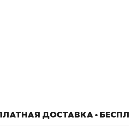
окупателям
Подборки
Витрина
ичный кабинет
"Просто о сложном"
Book Hunt
оставка
"Магия Сказок"
Хиты про
плата
"Волшебный мир комиксов"
Новинки
кидки
"Новое поступление"
Скидки
(дополняется)
ПЛАТНАЯ ДОСТАВКА • БЕСП