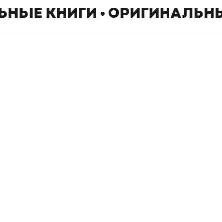
ЬНЫЕ КНИГИ • ОРИГИНАЛЬНЫ
Book Hunter © 2026