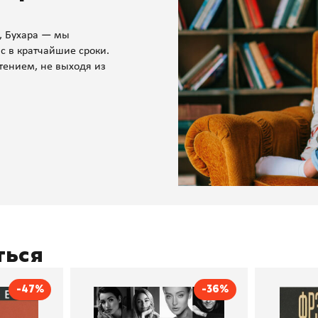
, Бухара — мы
с в кратчайшие сроки.
тением, не выходя из
ться
-47%
-36%
тливым
Сила Instagram. Простой
Как с