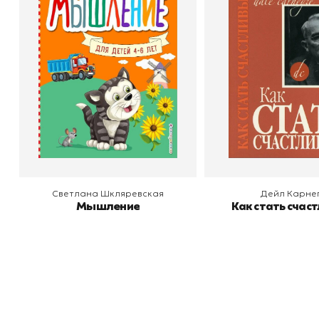
Автор
Светлана Шкляревская
Автор
Издательство
Эксмодетство
Издательство
По
В корзину
В корзину
Светлана Шкляревская
Дейл Карне
Мышление
Как стать счас