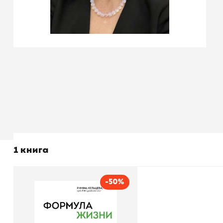
1 книга
-50%
Формула жизни.
Восстановление
организма после стресса,
Автор
Кельцева Римма