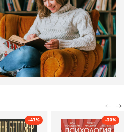
-47%
-30%
тать богатым и
Психология убеждения.