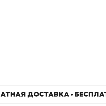
Подпишитесь на
er рекомендует
даж
рассылку
Не пропустите новинки, специальные
предложения и эксклюзивные скидки!
Подпишитесь на нашу рассылку и будьте
в курсе всех книжных трендов.
ЛАТНАЯ ДОСТАВКА • БЕСПЛА