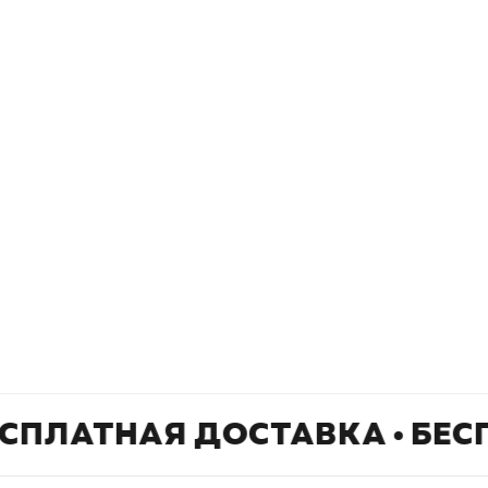
Книжный
П
Каталог товаров
Л
О магазине
Д
Узбекистан, город Ташкент, улица
Отзывы
О
Амира Темура 129А
Контакты
С
+998 99 908 95 99
info@bookhunter.uz
СПЛАТНАЯ ДОСТАВКА • БЕС