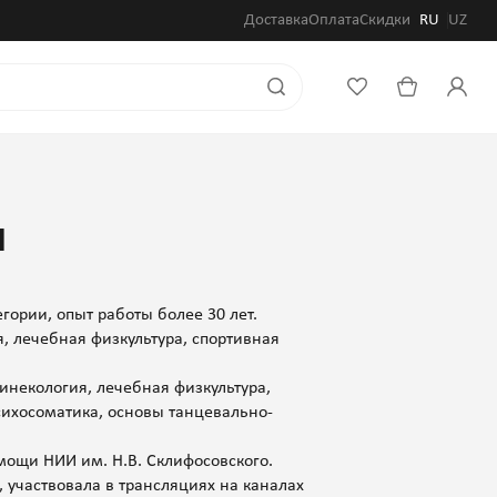
Доставка
Оплата
Скидки
RU
UZ
а
ории, опыт работы более 30 лет.
, лечебная физкультура, спортивная
инекология, лечебная физкультура,
сихосоматика, основы танцевально-
мощи НИИ им. Н.В. Склифосовского.
участвовала в трансляциях на каналах