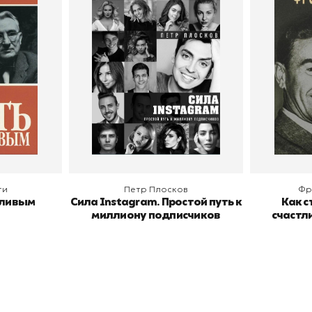
путь к миллиону
счастл
Дейл Карнеги
пурри, Минск
подписчиков
Автор
Петр Плосков
Автор
Издательство
Бомбора
Издательств
В корзину
В
ги
Петр Плосков
Фр
тливым
Сила Instagram. Простой путь к
Как с
миллиону подписчиков
счастл