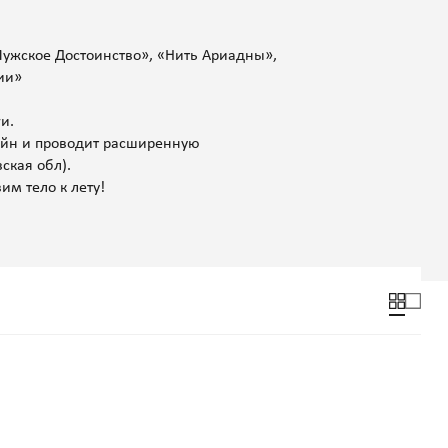
Мужское Достоинство», «Нить Ариадны»,
ии»
и.
лайн и проводит расширенную
ская обл).
им тело к лету!