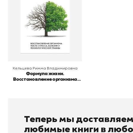
Издательство
Владимировна
Эксмо
болезни и
психологической травмы
В корзину
Кельцева Римма Владимировна
Формула жизни.
Восстановление организма
после стресса, болезни и
психологической травмы
Теперь мы доставляе
любимые книги в любо