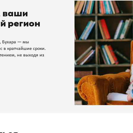
м ваши
й регион
, Бухара — мы
с в кратчайшие сроки.
тением, не выходя из