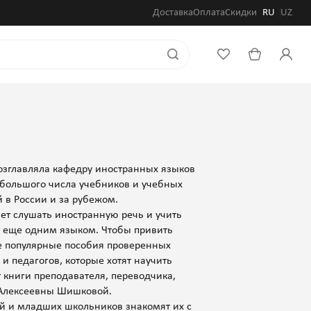
Доставка
Оплата
Скидки
RU
UZ
озглавляла кафедру иностранных языков
р большого числа учебников и учебных
 в России и за рубежом.
ет слушать иностранную речь и учить
ет еще одним языком. Чтобы привить
те популярные пособия проверенных
 педагогов, которые хотят научить
 книги преподавателя, переводчика,
 Алексеевны Шишковой.
ей и младших школьников знакомят их с