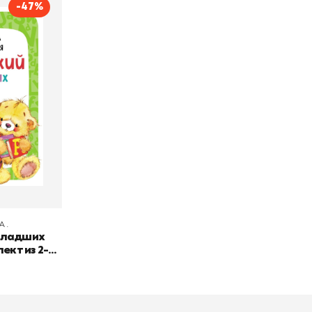
-47%
 младших
плект из
очая
ишкова И. А.
Эксмодетство
и 1-2
А.
 младших
ект из 2-х
ь, части 1-