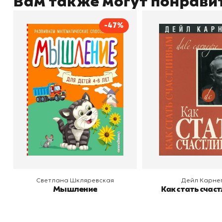
Вам также могут понрави
-47%
Мышление
Как стать счас
Автор
Светлана Шкляревская
Автор
Издательство
Эксмодетство
Издательство
По
В корзину
В корзину
Светлана Шкляревская
Дейл Карне
Мышление
Как стать счас