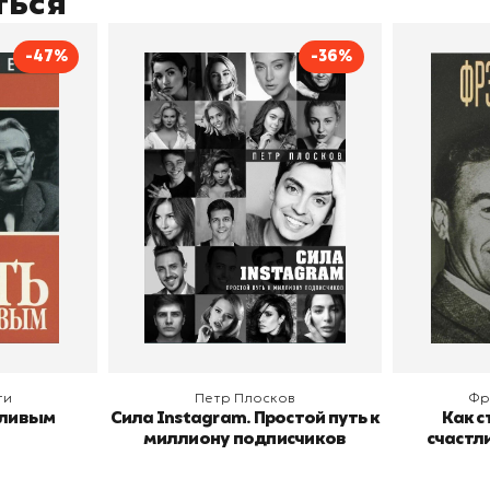
ться
-47%
-36%
тливым
Сила Instagram. Простой
Как с
путь к миллиону
счастл
Дейл Карнеги
пурри, Минск
подписчиков
Автор
Петр Плосков
Автор
Издательство
Бомбора
Издательств
В корзину
В
ги
Петр Плосков
Фр
тливым
Сила Instagram. Простой путь к
Как с
миллиону подписчиков
счастл