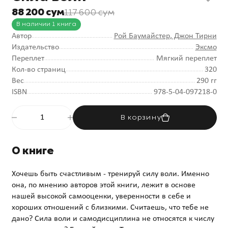
88 200 сум
117 600 сум
В наличии 1 книга
Автор
Рой Баумайстер
, Джон Тирни
Издательство
Эксмо
Переплет
Мягкий переплет
Кол-во страниц
320
Вес
290 гг
ISBN
978-5-04-097218-0
В корзину
О книге
Хочешь быть счастливым - тренируй силу воли. Именно
она, по мнению авторов этой книги, лежит в основе
нашей высокой самооценки, уверенности в себе и
хороших отношений с близкими. Считаешь, что тебе не
дано? Сила воли и самодисциплина не относятся к числу