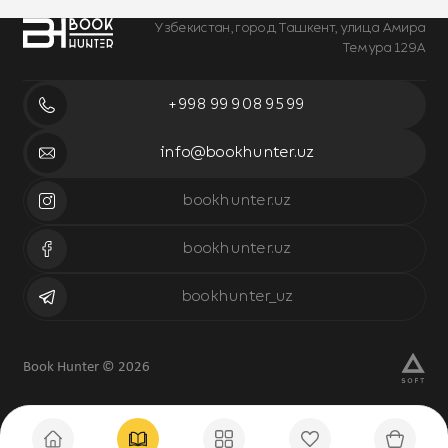
Узбекистан, город Ташкент, улица Амира
Темура 129А
+998 99 908 95 99
info@bookhunter.uz
bookhunter.uz
bookhunter.uz
bookhunter_uz
Book Hunter © 2026