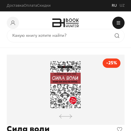
Доставка
Оплата
Скидки
RU
UZ
-25%
Сила воли