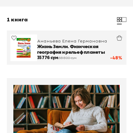
1 книга
Ананьева Елена Германовна
Жизнь Земли. Физическая
география и рельеф планеты
35 776 сум
-48%
68 800 сум