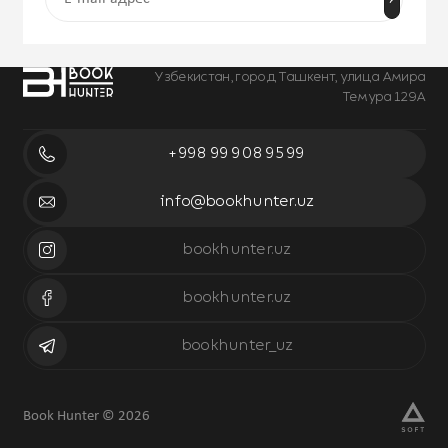
Узбекистан, город Ташкент, улица Амира
Темура 129А
+998 99 908 95 99
info@bookhunter.uz
bookhunter.uz
bookhunter.uz
bookhunter_uz
Book Hunter © 2026