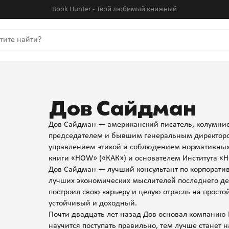
Book Hunter - Твой любимый книжный
Дов Сайдман
Дов Сайдман — американский писатель, колумнис
председателем и бывшим генеральным директор
управлением этикой и соблюдением нормативных 
книги «HOW» («КАК») и основателем Института «
Дов Сайдман — лучший консультант по корпоративн
лучших экономических мыслителей последнего дес
построил свою карьеру и целую отрасль на прост
устойчивый и доходный.
Почти двадцать лет назад Дов основал компанию
научится поступать правильно, тем лучше станет 