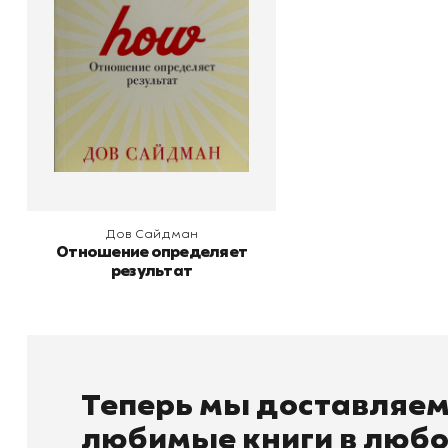
Издательство
Манн, Иванов и Фербер
В корзину
Дов Сайдман
Отношение определяет
результат
Теперь мы доставляе
любимые книги в любо