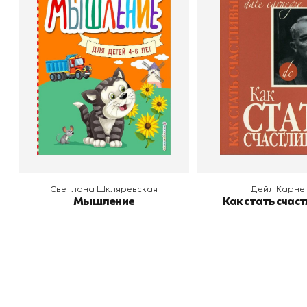
Мышление
Как стать счас
Автор
Светлана Шкляревская
Автор
Издательство
Эксмодетство
Издательство
По
В корзину
В корзину
Светлана Шкляревская
Дейл Карне
Мышление
Как стать счас