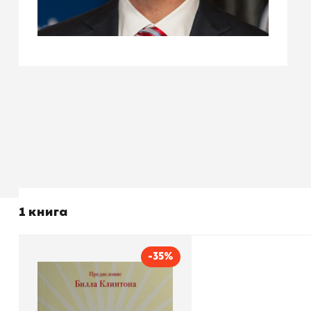
1 книга
-35%
Отношение определяет
результат
Автор
Дов Сайдман