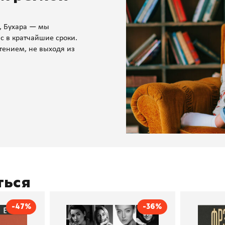
, Бухара — мы
с в кратчайшие сроки.
тением, не выходя из
ться
-47%
-36%