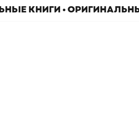
ЬНЫЕ КНИГИ • ОРИГИНАЛЬНЫ
Book Hunter © 2026