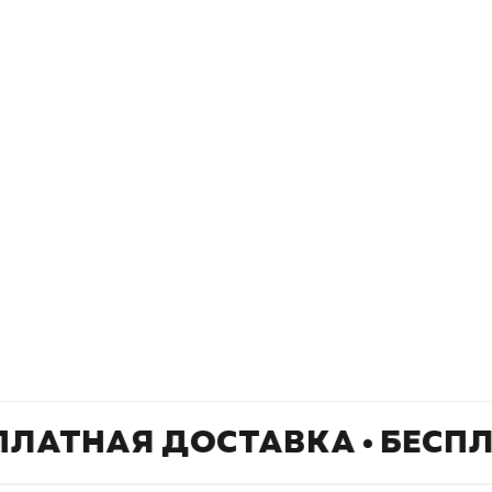
окупателям
Подборки
Витрина
ичный кабинет
"Просто о сложном"
Book Hunt
оставка
"Магия Сказок"
Хиты про
плата
"Волшебный мир комиксов"
Новинки
кидки
"Новое поступление"
Скидки
(дополняется)
ПЛАТНАЯ ДОСТАВКА • БЕСП