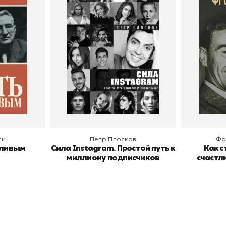
тливым
Сила Instagram. Простой
Как с
путь к миллиону
счастл
Дейл Карнеги
пурри, Минск
подписчиков
Автор
Петр Плосков
Автор
Издательство
Бомбора
Издательств
В корзину
В
ги
Петр Плосков
Фр
тливым
Сила Instagram. Простой путь к
Как с
миллиону подписчиков
счастл