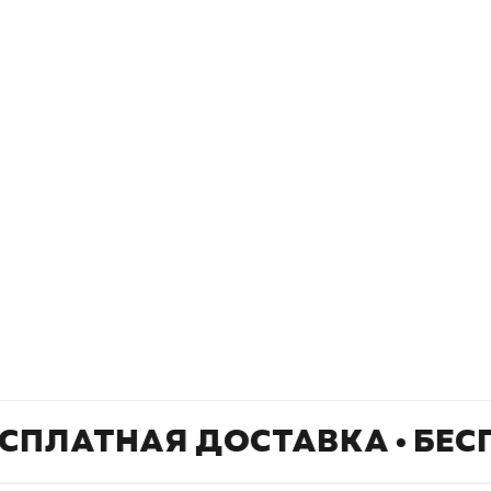
Книжный
П
Каталог товаров
Л
О магазине
Д
Узбекистан, город Ташкент, улица
Отзывы
О
Амира Темура 129А
Контакты
С
+998 99 908 95 99
info@bookhunter.uz
СПЛАТНАЯ ДОСТАВКА • БЕС