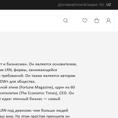
Доставка
Оплата
Скидки
RU
UZ
т и бизнесмен. Он является основателем,
ом LRN, фирмы, занимающейся
требований. Он также является автором
HOW» для общества.
ой этике (Fortune Magazine), один из 60
ятилетия (The Economic Times), CEO. Он
ой идее: этичный бизнес — самый
 LRN под девизом: чем больше людей
наш мир. На этом простом принципе он