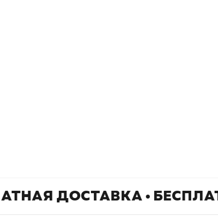
Подпишитесь на
er рекомендует
даж
рассылку
Не пропустите новинки, специальные
предложения и эксклюзивные скидки!
Подпишитесь на нашу рассылку и будьте
в курсе всех книжных трендов.
ЛАТНАЯ ДОСТАВКА • БЕСПЛА