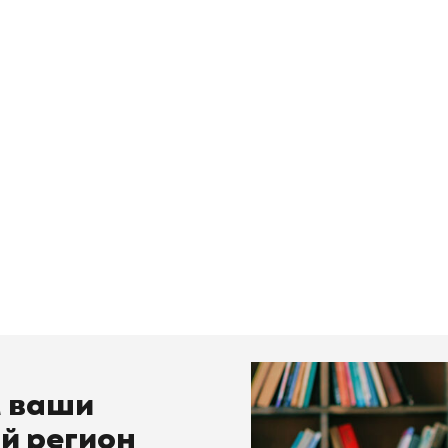
м ваши
й регион