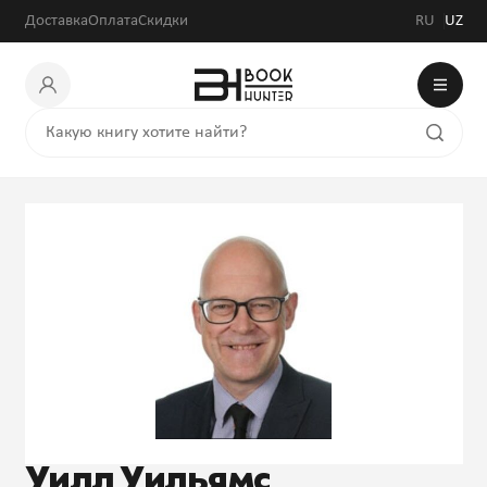
Доставка
Оплата
Скидки
RU
UZ
Уилл Уильямс