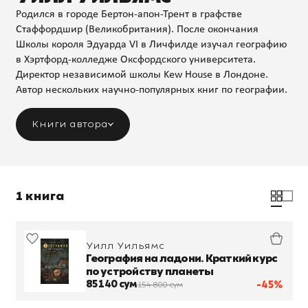
Родился в городе Бертон-апон-Трент в графстве
Стаффордшир (Великобритания). После окончания
Школы короля Эдуарда VI в Личфилде изучал географию
в Хэртфорд-колледже Оксфордского университета.
Директор независимой школы Kew House в Лондоне.
Автор нескольких научно-популярных книг по географии.
Книги автора
1 книга
Уилл Уильямс
География на ладони. Краткий курс
по устройству планеты
85 140 сум
-45%
154 800 сум