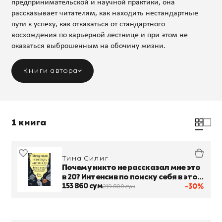
предпринимательской и научной практики, она
рассказывает читателям, как находить нестандартные
пути к успеху, как отказаться от стандартного
восхождения по карьерной лестнице и при этом не
оказаться выброшенным на обочину жизни.
Книги автора
1 книга
Тина Силиг
Почему никто не рассказал мне это
в 20? Интенсив по поиску себя в этом
мире
153 860 сум
-30%
219 800 сум