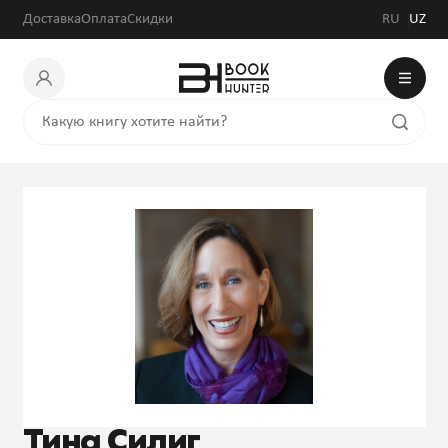
Доставка
Оплата
Скидки
RU
UZ
Тина Силиг