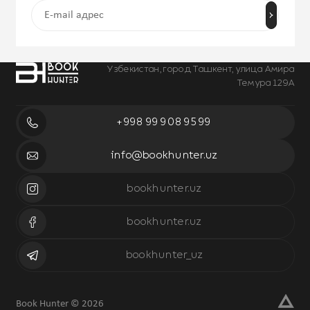
Узбекистан, город Ташкент, улица Амира
Темура 129А
+998 99 908 95 99
info@bookhunter.uz
bookhunter.uz
bookhunter.uz
bookhunter_uz
Book Hunter © 2026