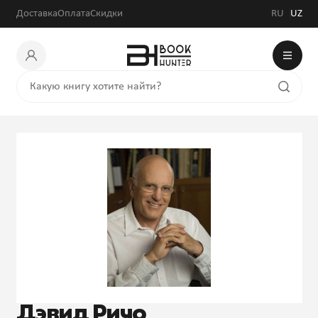
Доставка
Оплата
Скидки
RU
UZ
Дэвид Ричо