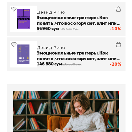
Дэвид Ричо
Эмоциональные триггеры. Как
понять, что вас огорчает, злит или
пугает, и обратить реакцию в ресурс
93 960 сум
-10%
104 400 сум
Дэвид Ричо
Эмоциональные триггеры. Как
понять, что вас огорчает, злит или
пугает, и обратить реакцию в ресурс
146 880 сум
-20%
183 600 сум