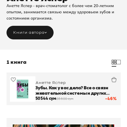
Анетте Яспер - врач-стоматолог с более чем 20-летним
опытом, занимается связью между здоровьем зубов и
состоянием организма.
Книги автора
1 книга
Анетте Яспер
Зубы. Как у вас дела? Все о связи
жевательной системы и других
частей тела
50 544 сум
-46%
93 600 сум