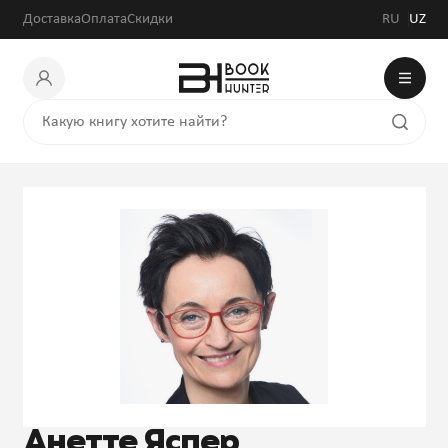
Доставка
Оплата
Скидки
RU
UZ
Анетте Яспер