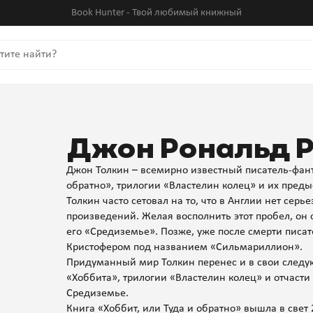
Book Hunter - Твой любимый книжный
Джон Рональд Р
Джон Толкин – всемирно известный писатель-фанта
обратно», трилогии «Властелин колец» и их пред
Толкин часто сетовал на то, что в Англии нет сер
произведений. Желая восполнить этот пробел, он 
его «Средиземье». Позже, уже после смерти писа
Кристофером под названием «Сильмариллион».
Придуманный мир Толкин перенес и в свои след
«Хоббита», трилогии «Властелин колец» и отчаст
Средиземье.
Книга «Хоббит, или Туда и обратно» вышла в свет 