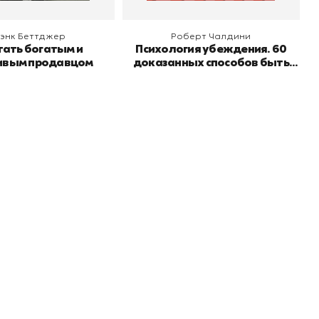
энк Беттджер
Роберт Чалдини
тать богатым и
Психология убеждения. 60
ивым продавцом
доказанных способов быть
убедительным
Подпишитесь на
er рекомендует
даж
рассылку