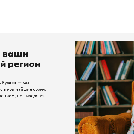
м ваши
й регион
, Бухара — мы
с в кратчайшие сроки.
тением, не выходя из