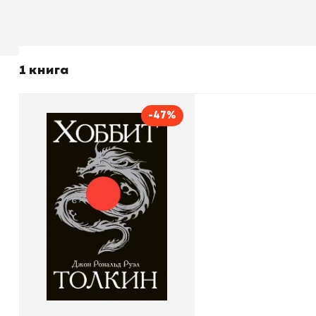
1 книга
-47%
Хоббит
Автор
Джон Рональд Руэл
Издательство
Толкин
АСТ
В корзину