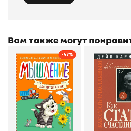
Вам также могут понрави
-47%
Мышление
Как стать счас
Автор
Светлана Шкляревская
Автор
Издательство
Эксмодетство
Издательство
По
В корзину
В корзину