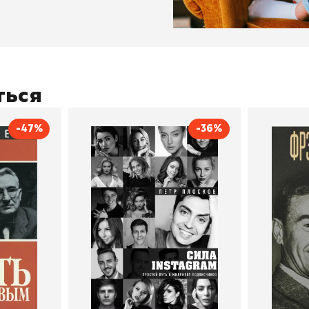
ться
-47%
-36%
тливым
Сила Instagram. Простой
Как с
путь к миллиону
счастл
Дейл Карнеги
пурри, Минск
подписчиков
Автор
Петр Плосков
Автор
Издательство
Бомбора
Издательств
В корзину
В