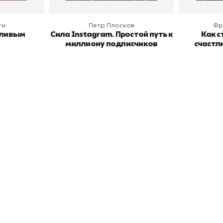
ги
Петр Плосков
Фр
тливым
Сила Instagram. Простой путь к
Как с
миллиону подписчиков
счастл
окупателям
Подборки
Витрина
ичный кабинет
"Просто о сложном"
Book Hunt
оставка
"Магия Сказок"
Хиты про
плата
"Волшебный мир комиксов"
Новинки