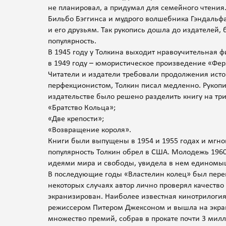
не планировал, а придумал для семейного чтения
Бильбо Бэггинса и мудрого волшебника Гэндальфа
и его друзьям. Так рукопись дошла до издателей,
популярность.
В 1945 году у Толкина выходит нравоучительная фи
в 1949 году – юмористическое произведение «Фер
Читатели и издатели требовали продолжения исто
перфекционистом, Толкин писал медленно. Рукопи
издательстве было решено разделить книгу на три
«Братство Кольца»;
«Две крепости»;
«Возвращение короля».
Книги были выпущены в 1954 и 1955 годах и мгн
популярность Толкин обрел в США. Молодежь 196
идеями мира и свободы, увидела в нем единомы
В последующие годы «Властелин колец» был перев
некоторых случаях автор лично проверял качеств
экранизирован. Наиболее известная кинотрилогия
режиссером Питером Джексоном и вышла на экран 
множество премий, собрав в прокате почти 3 мил