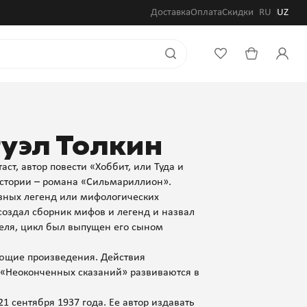
Доставка
Оплата
Скидки
RU
UZ
уэл Толкин
ст, автор повести «Хоббит, или Туда и
ыстории – романа «Сильмариллион».
ьезных легенд или мифологических
создал сборник мифов и легенд и назвал
теля, цикл был выпущен его сыном
ующие произведения. Действия
и «Неоконченных сказаний» развиваются в
21 сентября 1937 года. Ее автор издавать