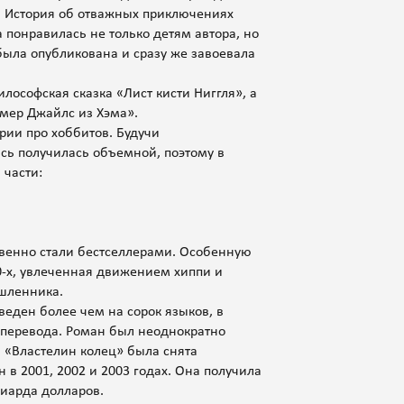
. История об отважных приключениях
 понравилась не только детям автора, но
 была опубликована и сразу же завоевала
лософская сказка «Лист кисти Ниггля», а
мер Джайлс из Хэма».
рии про хоббитов. Будучи
сь получилась объемной, поэтому в
 части:
овенно стали бестселлерами. Особенную
0-х, увлеченная движением хиппи и
шленника.
еден более чем на сорок языков, в
о перевода. Роман был неоднократно
 «Властелин колец» была снята
в 2001, 2002 и 2003 годах. Она получила
лиарда долларов.