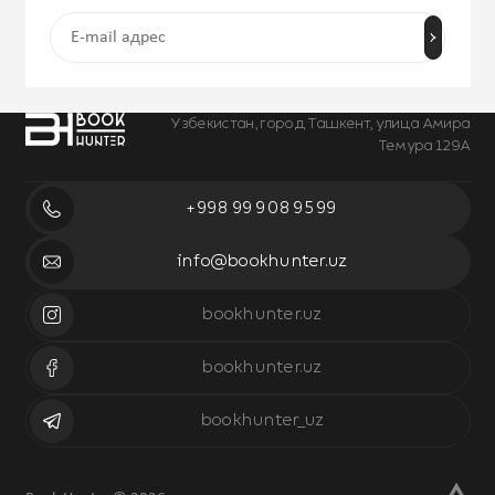
Узбекистан, город Ташкент, улица Амира
Темура 129А
+998 99 908 95 99
info@bookhunter.uz
bookhunter.uz
bookhunter.uz
bookhunter_uz