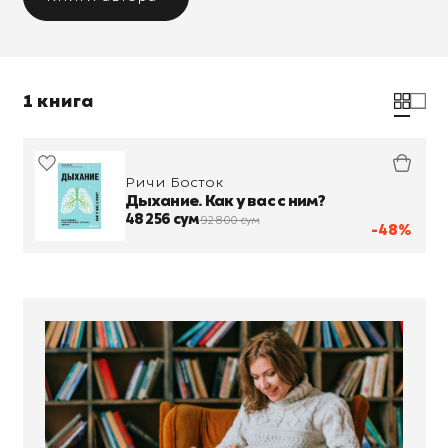
1 книга
Ричи Босток
Дыхание. Как у вас с ним?
48 256 сум
92 800 сум
-48%