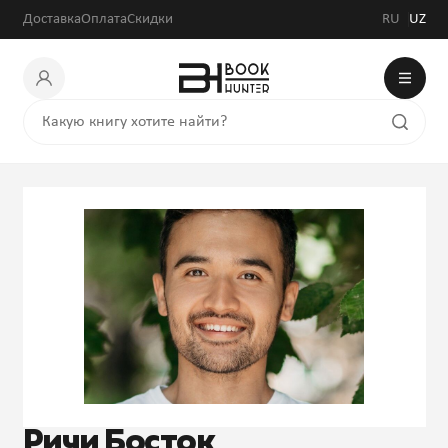
Доставка
Оплата
Скидки
RU
UZ
Ричи Босток