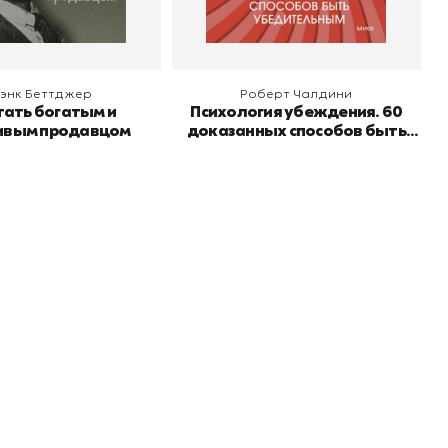
энк Беттджер
Роберт Чалдини
тать богатым и
Психология убеждения. 60
ивым продавцом
доказанных способов быть
убедительным
Подпишитесь на
er рекомендует