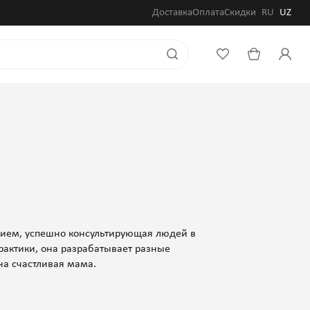
Доставка
Оплата
Скидки
RU
UZ
нием, успешно консультирующая людей в
рактики, она разрабатывает разные
на счастливая мама.