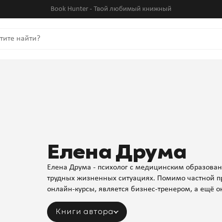
Book Hunter - Твой любимый книжный
Елена Друма
Елена Друма - психолог с медицинским образова
трудных жизненных ситуациях. Помимо частной п
онлайн-курсы, является бизнес-тренером, а ещё о
Книги автора