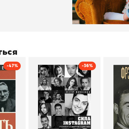
ться
-47%
-36%
тливым
Сила Instagram. Простой
Как с
путь к миллиону
счастл
Дейл Карнеги
пурри, Минск
подписчиков
Автор
Петр Плосков
Автор
Издательство
Бомбора
Издательств
В корзину
В