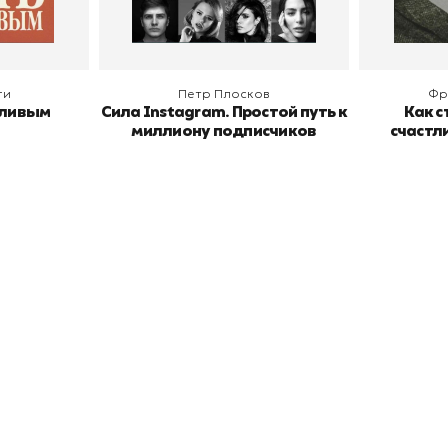
ги
Петр Плосков
Фр
тливым
Сила Instagram. Простой путь к
Как с
миллиону подписчиков
счастл
окупателям
Подборки
Витрина
ичный кабинет
"Просто о сложном"
Book Hunt