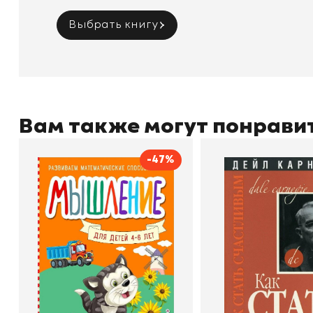
Выбрать книгу
Вам также могут понрави
-47%
Мышление
Как стать счас
Автор
Светлана Шкляревская
Автор
Издательство
Эксмодетство
Издательство
По
В корзину
В корзину