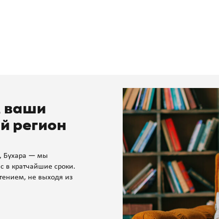
м ваши
й регион
, Бухара — мы
с в кратчайшие сроки.
тением, не выходя из