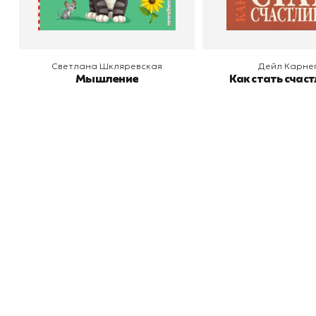
Светлана Шкляревская
Дейл Карне
Мышление
Как стать счас
Книжный
П
Каталог товаров
Л