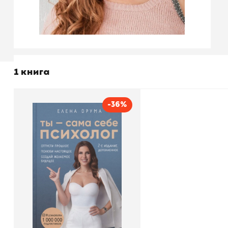
1 книга
-36%
Ты - сама себе психолог
Автор
Елена Друма
Издательство
Бомбора
В корзину