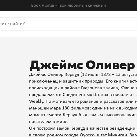
Book Hunter - Твой любимый книжный
Джеймс Оливер
Джеймс Оливер Кервуд (12 июня 1878 – 13 августа
приключенец и защитник природы. Его книги час
происходящих в районе Гудзонова залива, Юкона и
продаваемых в Соединенных Штатах в начале и сер
Weekly. По мотивам его романов и рассказов или 
меньшей мере 180 фильмов; один из них выходил в
момент смерти Кервуд был самым высокооплачива
писателем в мире.
Он построил замок Кервуд в качестве резиденции 
в своем родном городе Оуоссо, штат Мичиган. За