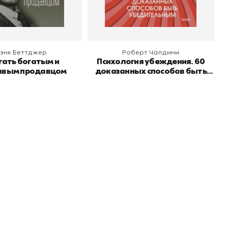
 корзину
В корзину
энк Беттджер
Роберт Чалдини
тать богатым и
Психология убеждения. 60
ивым продавцом
доказанных способов быть
убедительным
er рекомендует