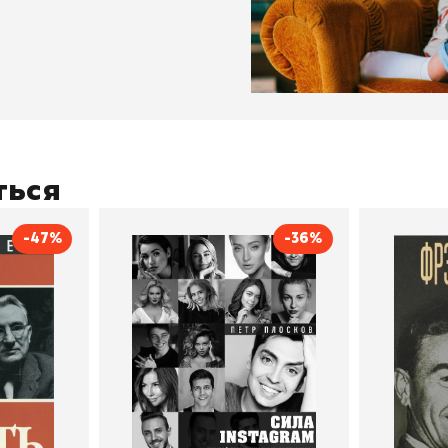
ться
-47%
-36%
тливым
Сила Instagram. Простой
Как с
путь к миллиону
счастл
Дейл Карнеги
пурри, Минск
подписчиков
Автор
Петр Плосков
Автор
Издательство
Бомбора
Издательств