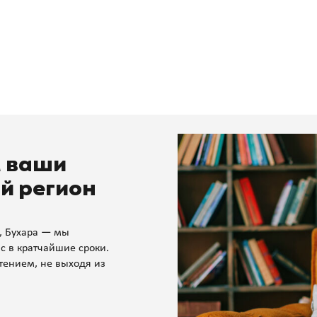
м ваши
й регион
, Бухара — мы
с в кратчайшие сроки.
тением, не выходя из