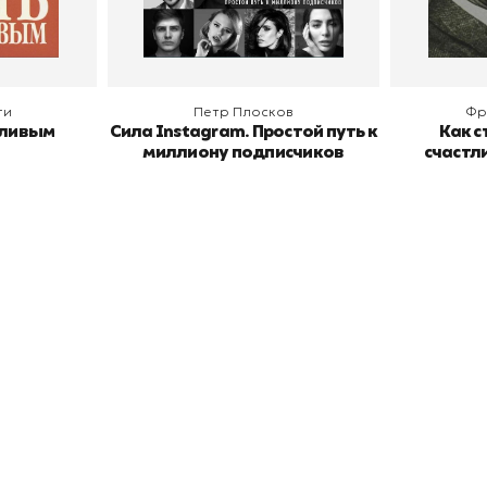
В корзину
В
ги
Петр Плосков
Фр
тливым
Сила Instagram. Простой путь к
Как с
миллиону подписчиков
счастл
окупателям
Подборки
Витрина
ичный кабинет
"Просто о сложном"
Book Hunt