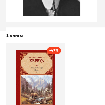
1 книга
-47%
Бродяги севера. Казан
Автор
Джеймс Оливер Кервуд
Издательство
АСТ
В корзину