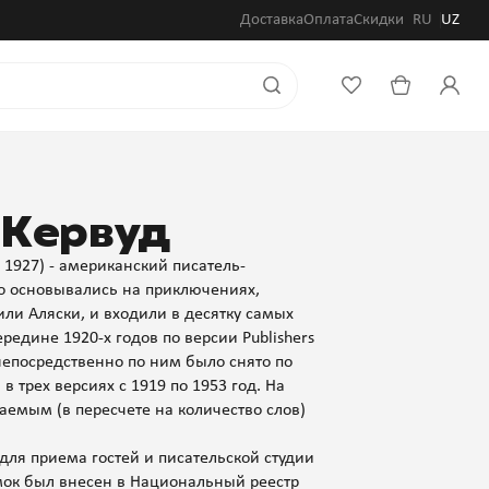
Доставка
Оплата
Скидки
RU
UZ
 Кервуд
 1927) - американский писатель-
то основывались на приключениях,
ли Аляски, и входили в десятку самых
едине 1920-х годов по версии Publishers
непосредственно по ним было снято по
 трех версиях с 1919 по 1953 год. На
емым (в пересчете на количество слов)
для приема гостей и писательской студии
мок был внесен в Национальный реестр