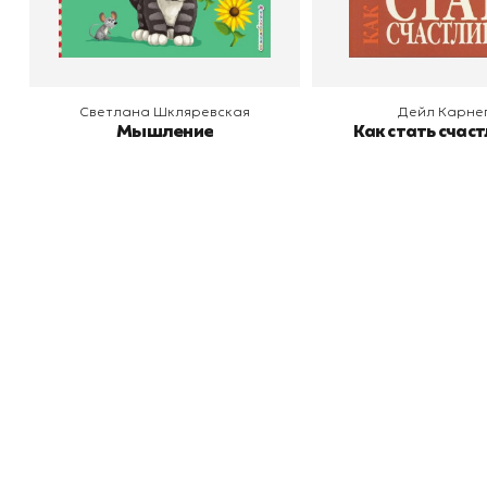
В корзину
В корзину
Светлана Шкляревская
Дейл Карне
Мышление
Как стать счас
Книжный
П
Каталог товаров
Л