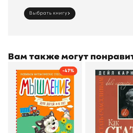
Выбрать книгу
Вам также могут понрави
-47%
Мышление
Как стать счас
Автор
Светлана Шкляревская
Автор
Издательство
Эксмодетство
Издательство
По