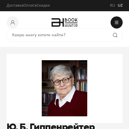
Доставка
Оплата
Скидки
RU
UZ
Ю. Б. Гиппенрейтер