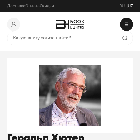
Доставка
Оплата
Скидки
RU
UZ
Геральд Хютер