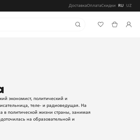
Доставка
Оплата
Скидки
RU
UZ
а
кий экономист, политический и
писательница, теле- и радиоведущая. На
ла в политической жизни страны, занимая
едоточилась на образовательной и