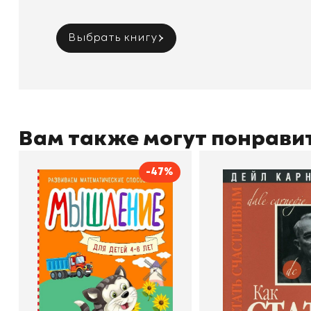
Выбрать книгу
Вам также могут понрави
-47%
Мышление
Как стать счас
Автор
Светлана Шкляревская
Автор
Издательство
Эксмодетство
Издательство
По