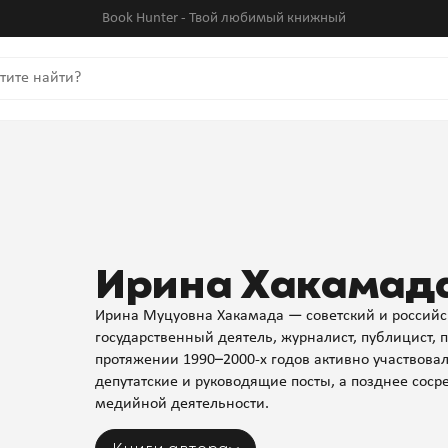
Book Hunter - Твой любимый книжный
Ирина Хакамад
Ирина Муцуовна Хакамада — советский и российс
государственный деятель, журналист, публицист, 
протяжении 1990–2000-х годов активно участвова
депутатские и руководящие посты, а позднее соср
медийной деятельности.