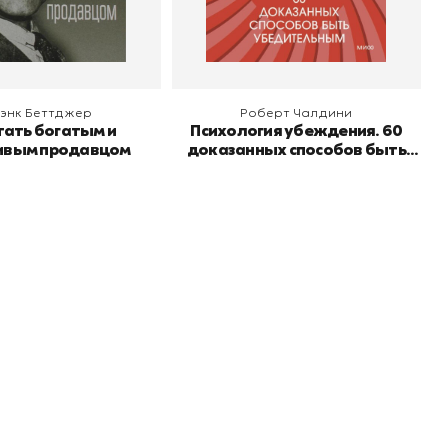
 корзину
В корзину
энк Беттджер
Роберт Чалдини
тать богатым и
Психология убеждения. 60
ивым продавцом
доказанных способов быть
убедительным