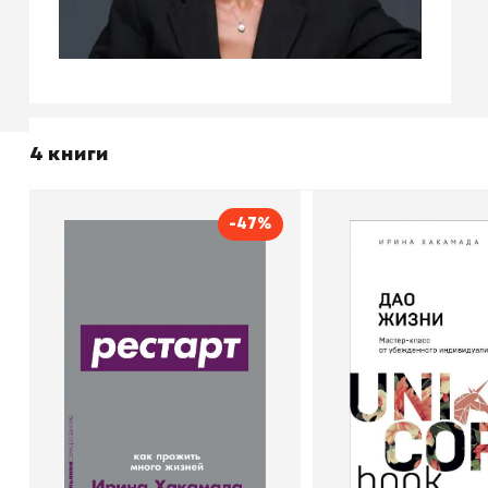
4 книги
-47%
Рестарт: Как прожить
Дао жизн
много жизней
Автор
Ири
Издательство
Автор
Ирина Хакамада
Издательство
Альпина
В корзину
В корзину