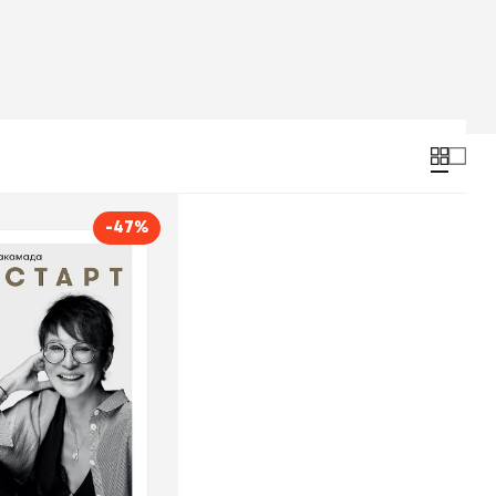
-47%
рт: Как прожить
ого жизней
Ирина Хакамада
о
Альпина
 корзину