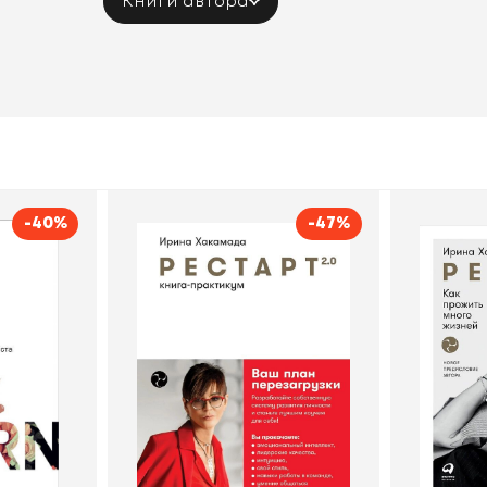
Книги автора
-40%
-47%
и
Рестарт 2.0: Книга-
Реста
практикум. Ваш план
мн
на Хакамада
Бомбора
перезагрузки
Автор
Ирина Хакамада
Автор
Издательство
Альпина
Издательств
В корзину
В