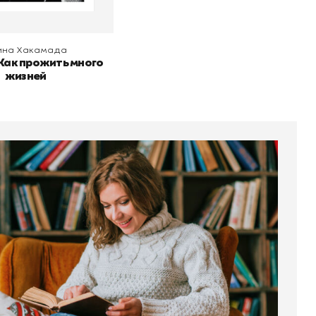
ина Хакамада
 Как прожить много
жизней