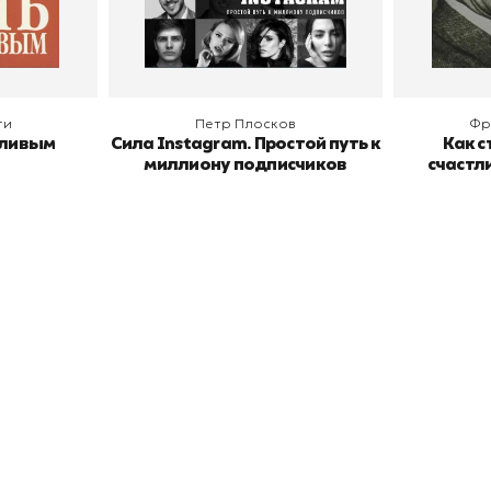
В корзину
В
ги
Петр Плосков
Фр
тливым
Сила Instagram. Простой путь к
Как с
миллиону подписчиков
счастл
окупателям
Подборки
Витрина