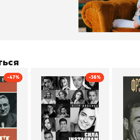
ться
-47%
-36%
тливым
Сила Instagram. Простой
Как с
путь к миллиону
счастл
Дейл Карнеги
пурри, Минск
подписчиков
Автор
Петр Плосков
Автор
Издательство
Бомбора
Издательств