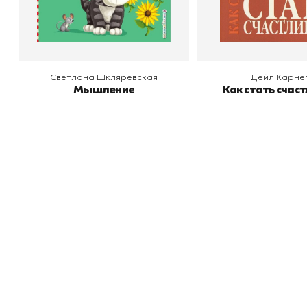
В корзину
В корзину
Светлана Шкляревская
Дейл Карне
Мышление
Как стать счас
Книжный
П