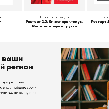
ада
Ирина Хакамада
Ир
и
Рестарт 2.0: Книга-практикум.
Рестарт:
Ваш план перезагрузки
м ваши
й регион
, Бухара — мы
с в кратчайшие сроки.
тением, не выходя из