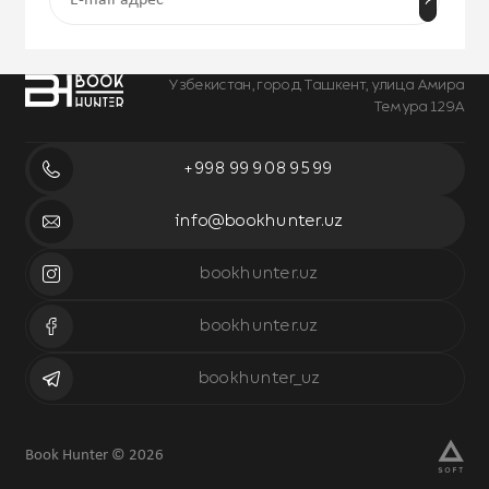
Узбекистан, город Ташкент, улица Амира
Темура 129А
+998 99 908 95 99
info@bookhunter.uz
bookhunter.uz
bookhunter.uz
bookhunter_uz
Book Hunter © 2026