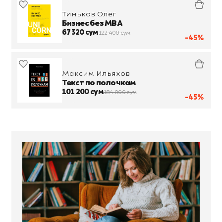
Тиньков Олег
Бизнес без MBA
67 320 сум
122 400 сум
-45%
Максим Ильяхов
Текст по полочкам
101 200 сум
184 000 сум
-45%