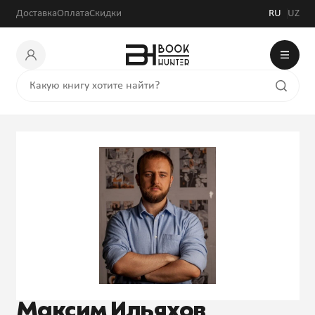
Доставка
Оплата
Скидки
RU
UZ
Максим Ильяхов