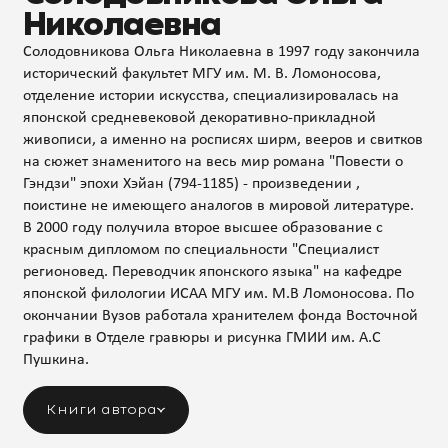
Николаевна
Солодовникова Ольга Николаевна в 1997 году закончила
исторический факультет МГУ им. М. В. Ломоносова,
отделение истории искусства, специализировалась на
японской средневековой декоративно-прикладной
живописи, а именно на росписях ширм, вееров и свитков
на сюжет знаменитого на весь мир романа "Повести о
Гэндзи" эпохи Хэйан (794-1185) - произведении ,
поистине не имеющего аналогов в мировой литературе.
В 2000 году получила второе высшее образование с
красным дипломом по специальности "Специалист
регионовед. Переводчик японского языка" на кафедре
японской филологии ИСАА МГУ им. М.В Ломоносова. По
окончании Вузов работала хранителем фонда Восточной
графики в Отделе гравюры и рисунка ГМИИ им. А.С
Пушкина.
Книги автора