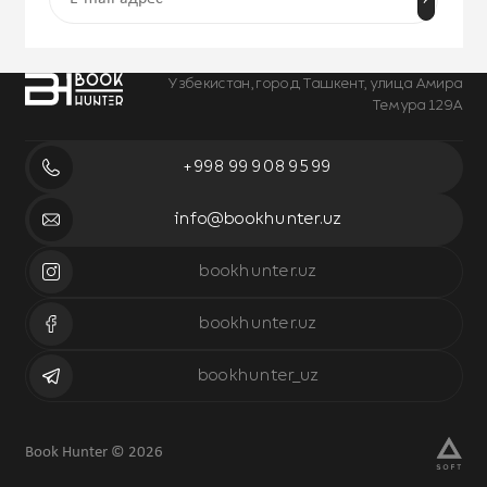
Узбекистан, город Ташкент, улица Амира
Темура 129А
+998 99 908 95 99
info@bookhunter.uz
bookhunter.uz
bookhunter.uz
bookhunter_uz
Book Hunter © 2026