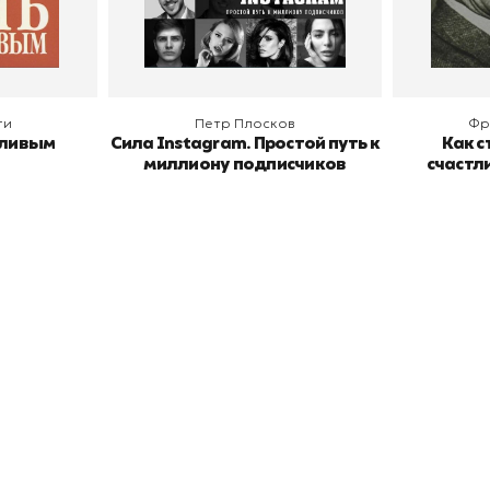
В корзину
В
ги
Петр Плосков
Фр
тливым
Сила Instagram. Простой путь к
Как с
миллиону подписчиков
счастл
окупателям
Подборки
Витрина