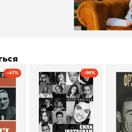
ться
-47%
-36%
тливым
Сила Instagram. Простой
Как с
путь к миллиону
счастл
Дейл Карнеги
пурри, Минск
подписчиков
Автор
Петр Плосков
Автор
Издательство
Бомбора
Издательств