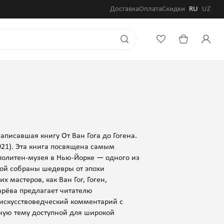
Доставка
Оплата
Скидки
RU
UZ
писавшая книгу От Ван Гога до Гогена.
021). Эта книга посвящена самым
олитен-музея в Нью-Йорке — одного из
рой собраны шедевры от эпохи
 мастеров, как Ван Гог, Гоген,
Царёва предлагает читателю
 искусствоведческий комментарий с
ную тему доступной для широкой