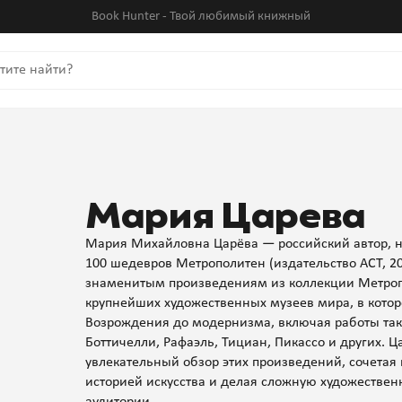
Book Hunter - Твой любимый книжный
Мария Царева
Мария Михайловна Царёва — российский автор, на
100 шедевров Метрополитен (издательство АСТ, 2
знаменитым произведениям из коллекции Метроп
крупнейших художественных музеев мира, в кото
Возрождения до модернизма, включая работы таких
Боттичелли, Рафаэль, Тициан, Пикассо и других. 
увлекательный обзор этих произведений, сочетая
историей искусства и делая сложную художествен