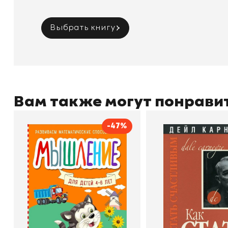
Выбрать книгу
Вам также могут понрави
-47%
Мышление
Как стать счас
Автор
Светлана Шкляревская
Автор
Издательство
Эксмодетство
Издательство
По