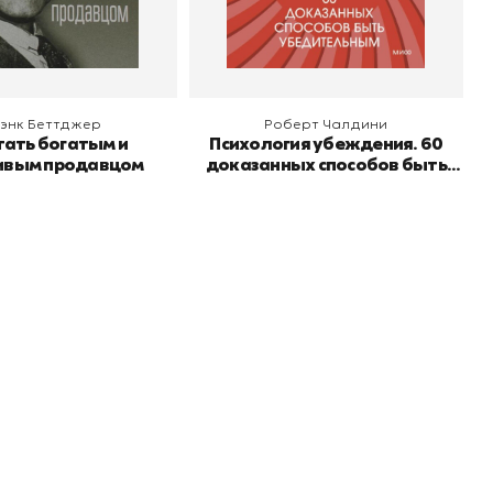
 корзину
В корзину
энк Беттджер
Роберт Чалдини
тать богатым и
Психология убеждения. 60
ивым продавцом
доказанных способов быть
убедительным