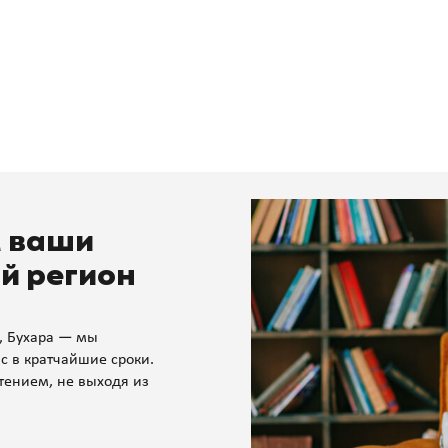
м ваши
й регион
, Бухара — мы
с в кратчайшие сроки.
тением, не выходя из