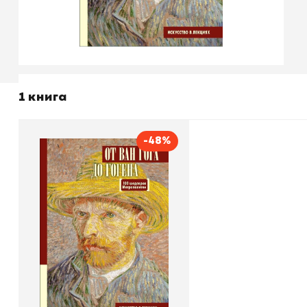
1 книга
-48%
От Ван Гога до Гогена. 100
шедевров Метрополитен
Автор
Мария Царева
Издательство
АСТ
В корзину