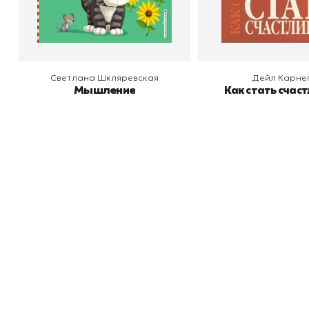
В корзину
В корзину
Светлана Шкляревская
Дейл Карне
Мышление
Как стать счас
Книжный
П