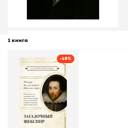
1 книга
-48%
Загадочный Шекспир
Автор
Николас Роу
Издательство
АСТ
В корзину