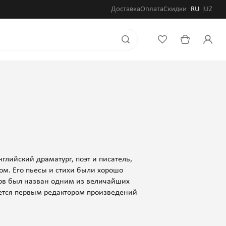
Доставка
Оплата
Скидки
RU
UZ
глийский драматург, поэт и писатель,
ом. Его пьесы и стихи были хорошо
дов был назван одним из величайших
ается первым редактором произведений