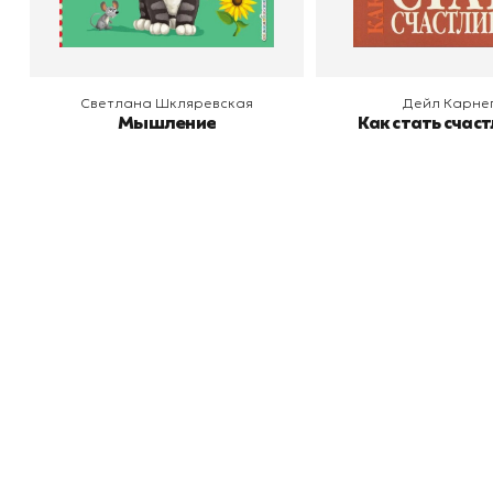
Светлана Шкляревская
Дейл Карне
Мышление
Как стать счас
Книжный
П
Каталог товаров
Л