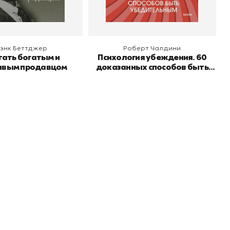
энк Беттджер
Роберт Чалдини
тать богатым и
Психология убеждения. 60
ивым продавцом
доказанных способов быть
убедительным
Подпишитесь на
er рекомендует