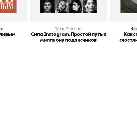
ги
Петр Плосков
Фр
тливым
Сила Instagram. Простой путь к
Как с
миллиону подписчиков
счастл
окупателям
Подборки
Витрина
ичный кабинет
"Просто о сложном"
Book Hunt