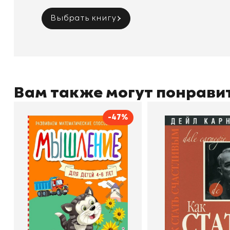
Выбрать книгу
Вам также могут понрави
-47%
Мышление
Как стать счас
Автор
Светлана Шкляревская
Автор
Издательство
Эксмодетство
Издательство
По
В корзину
В корзину