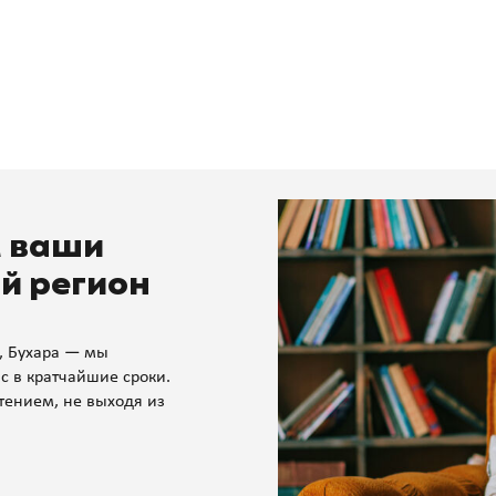
м ваши
й регион
, Бухара — мы
с в кратчайшие сроки.
тением, не выходя из