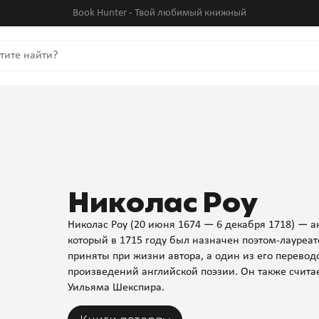
Book Hunter - Твой любимый книжный
Николас Роу
Николас Роу (20 июня 1674 — 6 декабря 1718) — ан
который в 1715 году был назначен поэтом-лауреат
приняты при жизни автора, а один из его перево
произведений английской поэзии. Он также счит
Уильяма Шекспира.