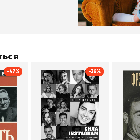
ться
-47%
-36%
тливым
Сила Instagram. Простой
Как с
путь к миллиону
счастл
Дейл Карнеги
пурри, Минск
подписчиков
Автор
Петр Плосков
Автор
Издательство
Бомбора
Издательств
В корзину
В