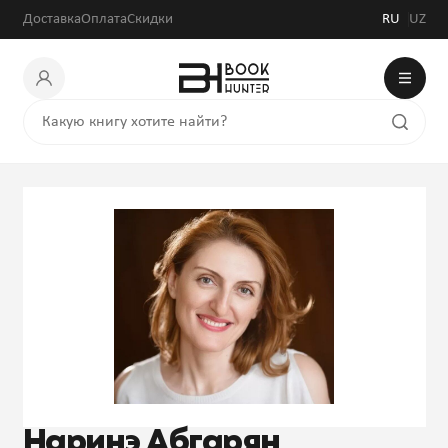
Доставка
Оплата
Скидки
RU
UZ
Наринэ Абгарян