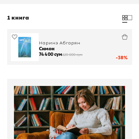
1 книга
Наринэ Абгарян
Симон
74 400 сум
120 000 сум
-38%