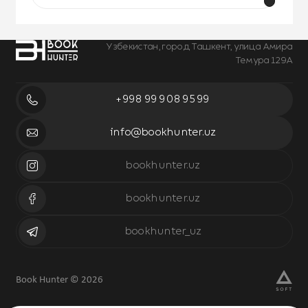
Узбекистан, город Ташкент, улица Амира
Темура 129А
+998 99 908 95 99
info@bookhunter.uz
bookhunter.uz
bookhunter.uz
bookhunter_uz
Book Hunter © 2026