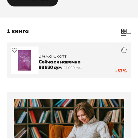
1 книга
Эмма Скотт
Сейчас и навечно
88 830 сум
141 000 сум
-37%