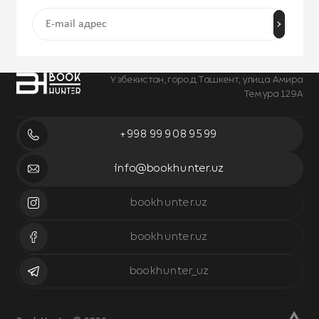
Узбекистан, город Ташкент, улица Амира
Темура 129А
+998 99 908 95 99
info@bookhunter.uz
bookhunter.uz
bookhunter.uz
bookhunter_uz