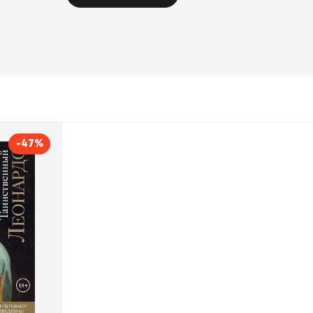
-47%
еонардо
ино д`Орацио
Эксмо