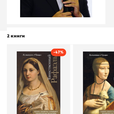
2 книги
-47%
Таинственный Рафаэль
Таинственный Л
Автор
Константино д`Орацио
Автор
Констант
Издательство
Эксмо
Издательство
В корзину
В корзину