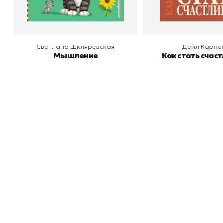
Светлана Шкляревская
Дейл Карне
Мышление
Как стать счас
Книжный
П
Каталог товаров
Л