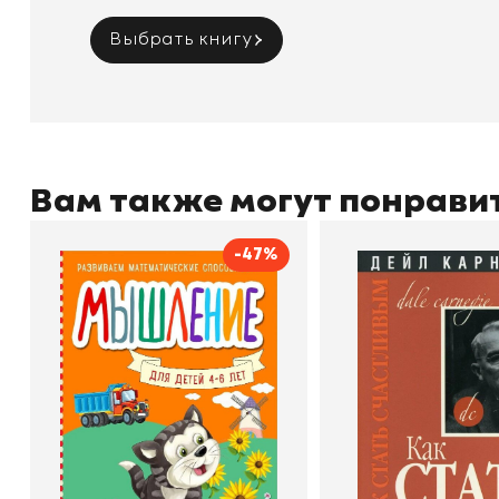
Выбрать книгу
Вам также могут понрави
-47%
Мышление
Как стать счас
Автор
Светлана Шкляревская
Автор
Издательство
Эксмодетство
Издательство
По
В корзину
В корзину