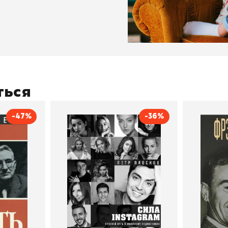
ться
-47%
-36%
тливым
Сила Instagram. Простой
Как с
путь к миллиону
счастл
Дейл Карнеги
пурри, Минск
подписчиков
Автор
Петр Плосков
Автор
Издательство
Бомбора
Издательств
В корзину
В