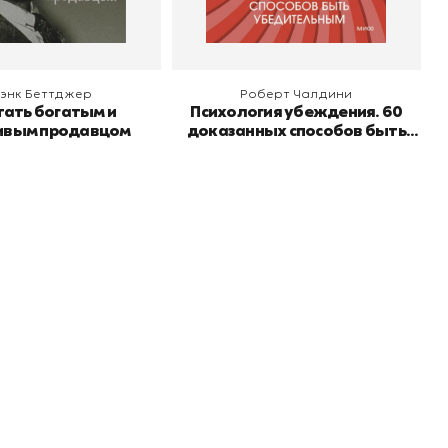
энк Беттджер
Роберт Чалдини
тать богатым и
Психология убеждения. 60
ивым продавцом
доказанных способов быть
убедительным
Подпишитесь на
er рекомендует