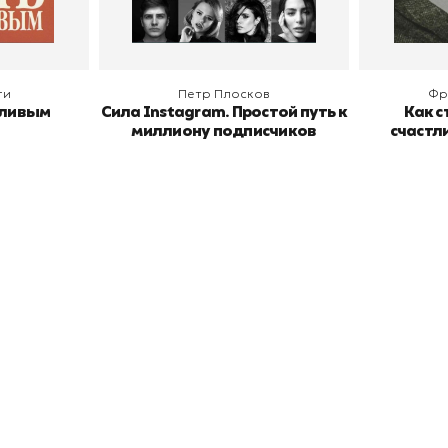
ги
Петр Плосков
Фр
тливым
Сила Instagram. Простой путь к
Как с
миллиону подписчиков
счастл
окупателям
Подборки
Витрина
ичный кабинет
"Просто о сложном"
Book Hunt