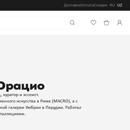
Доставка
Оплата
Скидки
RU
UZ
`Орацио
 куратор и эссеист.
менного искусства в Риме (MACRO), а с
ной галереи Умбрии в Перудже. Работал
талляциями.