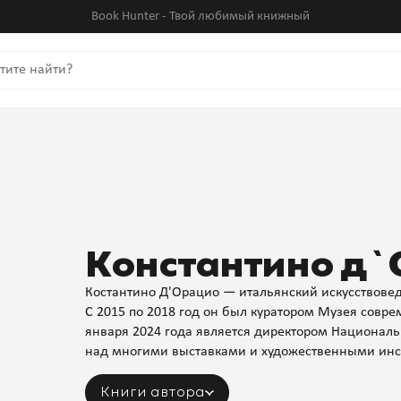
Book Hunter - Твой любимый книжный
Константино д
Костантино Д'Орацио — итальянский искусствовед,
С 2015 по 2018 год он был куратором Музея совре
января 2024 года является директором Националь
над многими выставками и художественными инс
Книги автора