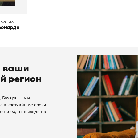
Орацио
еонардо
м ваши
й регион
, Бухара — мы
с в кратчайшие сроки.
тением, не выходя из