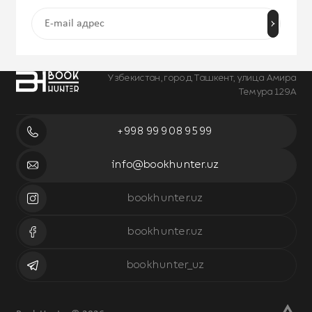
Узбекистан, город Ташкент, улица Амира
Темура 129А
+998 99 908 95 99
info@bookhunter.uz
bookhunter.uz
bookhunter.uz
bookhunter_uz