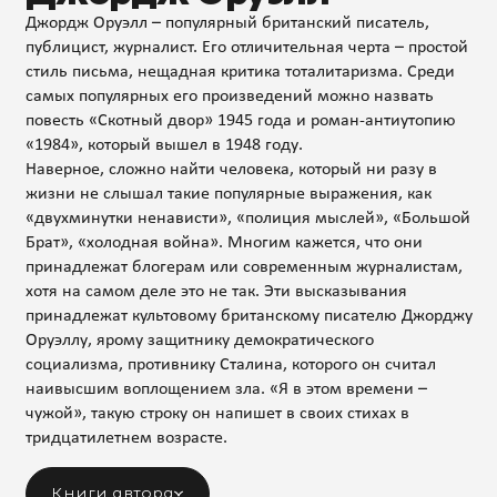
Джордж Оруэлл – популярный британский писатель,
публицист, журналист. Его отличительная черта – простой
стиль письма, нещадная критика тоталитаризма. Среди
самых популярных его произведений можно назвать
повесть «Скотный двор» 1945 года и роман-антиутопию
«1984», который вышел в 1948 году.
Наверное, сложно найти человека, который ни разу в
жизни не слышал такие популярные выражения, как
«двухминутки ненависти», «полиция мыслей», «Большой
Брат», «холодная война». Многим кажется, что они
принадлежат блогерам или современным журналистам,
хотя на самом деле это не так. Эти высказывания
принадлежат культовому британскому писателю Джорджу
Оруэллу, ярому защитнику демократического
социализма, противнику Сталина, которого он считал
наивысшим воплощением зла. «Я в этом времени –
чужой», такую строку он напишет в своих стихах в
тридцатилетнем возрасте.
Книги автора