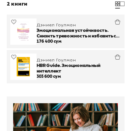
2 книги
Дэниел Гоулман
Эмоциональная устойчивость.
Снизить тревожность и избавиться
от навязчивых мыслей с помощью
176 400 сум
медитации
Дэниел Гоулман
HBR Guide. Эмоциональный
интеллект
303 600 сум