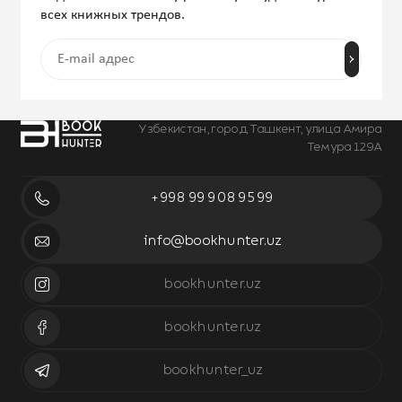
всех книжных трендов.
Узбекистан, город Ташкент, улица Амира
Темура 129А
+998 99 908 95 99
info@bookhunter.uz
bookhunter.uz
bookhunter.uz
bookhunter_uz