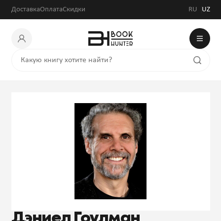
Доставка
Оплата
Скидки
RU
UZ
Дэниел Гоулман