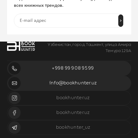
всех книжных трендов.
Узбекистан, город Ташкент, улица Амира
Темура 129А
+998 99 908 95 99
info@bookhunter.uz
bookhunter.uz
bookhunter.uz
bookhunter_uz