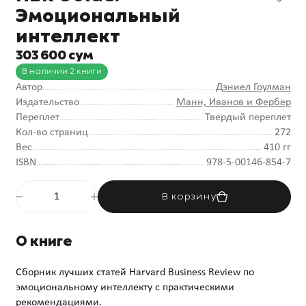
Эмоциональный
интеллект
303 600 сум
В наличии 2 книги
Автор
Дэниел Гоулман
Издательство
Манн, Иванов и Фербер
Переплет
Твердый переплет
Кол-во страниц
272
Вес
410 гг
ISBN
978-5-00146-854-7
В корзину
О книге
Сборник лучших статей Harvard Business Review по
эмоциональному интеллекту с практическими
рекомендациями.