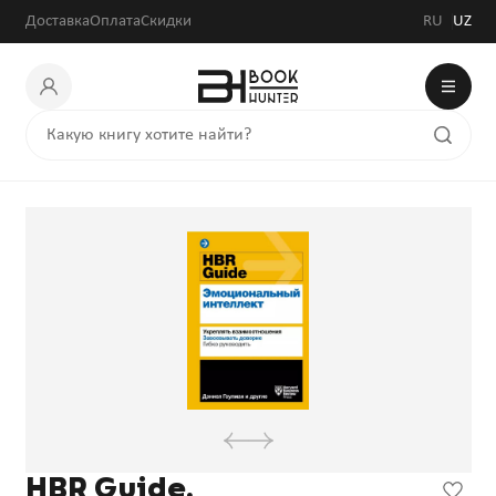
303 600 сум
Доставка
Оплата
Скидки
RU
UZ
HBR Guide.