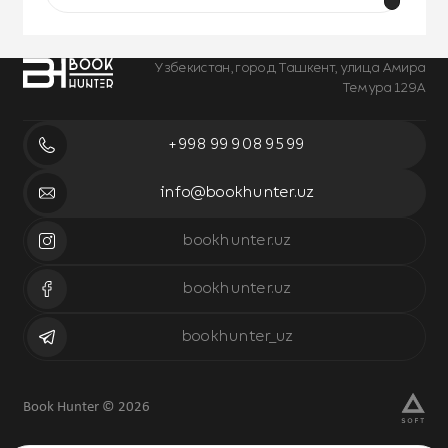
Узбекистан, город Ташкент, улица Амира
Темура 129А
+998 99 908 95 99
info@bookhunter.uz
bookhunter.uz
bookhunter.uz
bookhunter_uz
Book Hunter © 2026