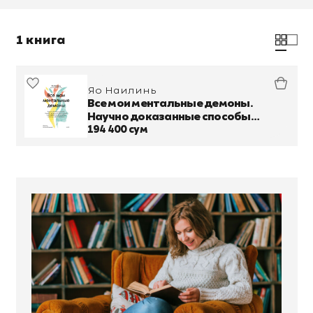
1 книга
Яо Наилинь
Все мои ментальные демоны.
Научно доказанные способы
борьбы с депрессией, бессонницей,
194 400 сум
СДВГ, тревожным, биполярным и
другими расст