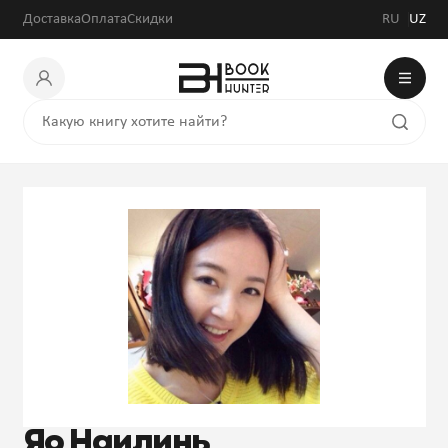
Доставка
Оплата
Скидки
RU
UZ
Яо Наилинь