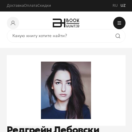
Доставка
Оплата
Скидки
RU
UZ
Редгрейн Лебовски