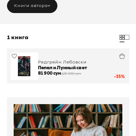
Книги автора
1 книга
Редгрейн Лебовски
Пепел и Лунный свет
81 900 сум
126 000 сум
-35%