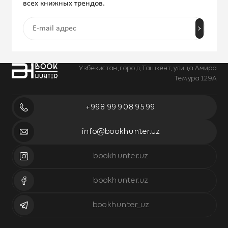
всех книжных трендов.
Узбекистан, город Ташкент, улица Амира
Темура 129А
+998 99 908 95 99
info@bookhunter.uz
bookhunter.uz
bookhunter.uz
bookhunter_uz