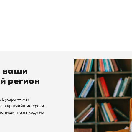
м ваши
й регион
, Бухара — мы
с в кратчайшие сроки.
тением, не выходя из