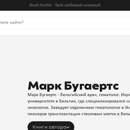
Book Hunter - Твой любимый книжный
Марк Бугаертс
Марк Бугаертс - бельгийский врач, гематолог. Из
университете в Бельгии, где специализировался н
онкологии. Заведует отделением гематологии в У
пионеров трансплантации стволовых клеток в Бель
Книги автора