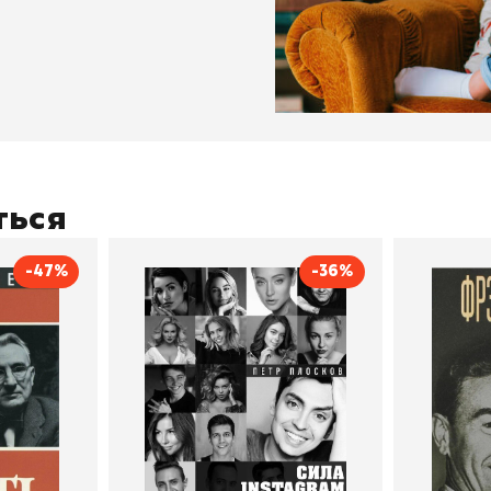
ться
-47%
-36%
тливым
Сила Instagram. Простой
Как с
путь к миллиону
счастл
Дейл Карнеги
пурри, Минск
подписчиков
Автор
Петр Плосков
Автор
Издательство
Бомбора
Издательств