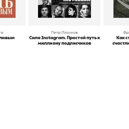
В корзину
В
ги
Петр Плосков
Фр
тливым
Сила Instagram. Простой путь к
Как с
миллиону подписчиков
счастл
окупателям
Подборки
Витрина