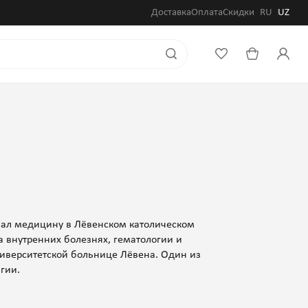
Доставка
Оплата
Скидки
RU
UZ
учал медицину в Лёвенском католическом
а внутренних болезнях, гематологии и
ниверситетской больнице Лёвена. Один из
гии.