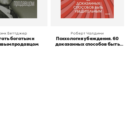
 корзину
В корзину
энк Беттджер
Роберт Чалдини
тать богатым и
Психология убеждения. 60
ивым продавцом
доказанных способов быть
убедительным