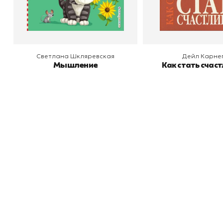
В корзину
В корзину
Светлана Шкляревская
Дейл Карне
Мышление
Как стать счас
Книжный
П