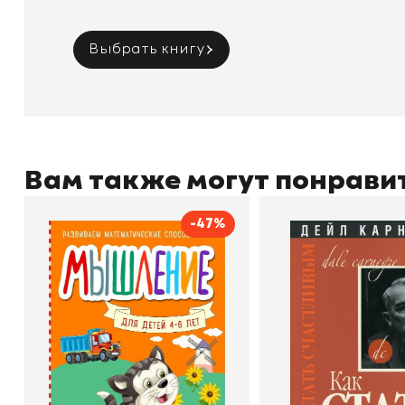
Выбрать книгу
Вам также могут понрави
-47%
Мышление
Как стать счас
Автор
Светлана Шкляревская
Автор
Издательство
Эксмодетство
Издательство
По