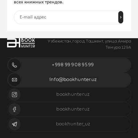
всех книжных трендов.
Узбекистан, город Ташкент, улица Амира
Темура 129А
+998 99 908 95 99
info@bookhunter.uz
bookhunter.uz
bookhunter.uz
bookhunter_uz