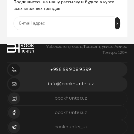
Подпишитесь на нашу рассылку и будьте в курсе
всех книжных трендов.
Узбекистан, город Ташкент, улица Амира
Темура 129А
+998 99 908 95 99
info@bookhunter.uz
bookhunter.uz
bookhunter.uz
bookhunter_uz