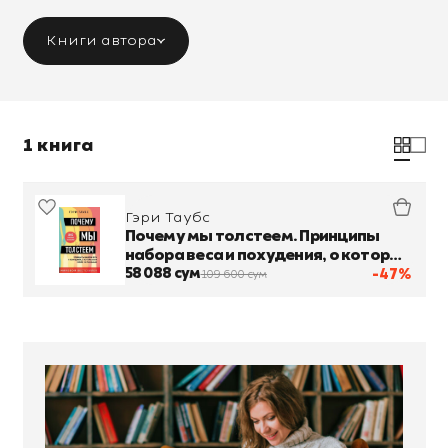
Книги автора
1 книга
Гэри Таубс
Почему мы толстеем. Принципы
набора веса и похудения, о которых
вам никто не рассказал
58 088 сум
-47%
109 600 сум