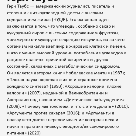
Гэри Таубс — американский журналист, писатель и
сторонник низкоуглеводной диеты с высоким
содержанием жиров (НУДЖ). Его основная идея
заключается в том, что углеводы, особенно сахар и
кукурузный сироп с высоким содержанием фруктозы,
чрезмерно стимулируют секрецию инсулина, из-за чего
организм накапливает жир в жировых клетках и печени,
и что именно высокий уровень потребления углеводов в
рационе является причиной ожирения и других
состояний, связанных с метаболическим синдромом.
Он является автором книг «Нобелевские мечты» (1987);
«Плохая наука: короткая жизнь и странные времена
холодного синтеза» (1993); «Хорошие калории, плохие
калории» (2007), изданной в Великобритании и
Австралии под названием «Диетическое заблуждение»
(2008); «Почему мы толстеем: и что с этим делать» (2010);
«Аргументы против сахара» (2016); и «Аргументы в
пользу кето-диеты: переосмысление контроля веса и
науки и практики низкоуглеводного/высокожирового
питания» (2020)