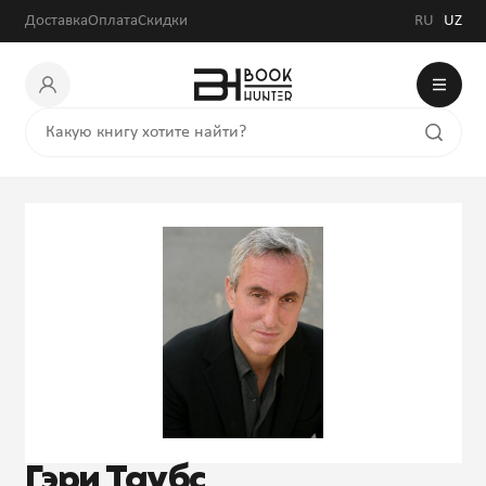
Доставка
Оплата
Скидки
RU
UZ
Гэри Таубс